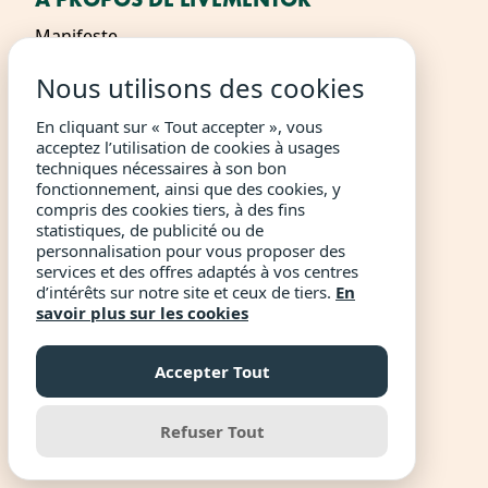
Manifeste
La Méthode LiveMentor
Nous utilisons des cookies
Plateforme
En cliquant sur « Tout accepter », vous
acceptez l’utilisation de cookies à usages
Nous rejoindre
techniques nécessaires à son bon
fonctionnement, ainsi que des cookies, y
Programme Organisme Certificateur
compris des cookies tiers, à des fins
statistiques, de publicité ou de
personnalisation pour vous proposer des
VOS DROITS ET NOS DEVOIRS
services et des offres adaptés à vos centres
d’intérêts sur notre site et ceux de tiers.
En
CGU / CGV
savoir plus sur les cookies
Mentions légales
Accepter Tout
Politique de confidentialité
Règlement
Refuser Tout
Certificat Qualiopi