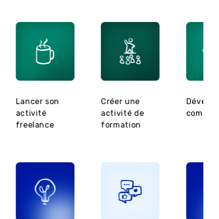
Lancer son
Créer une
Dévelop
activité
activité de
commer
freelance
formation