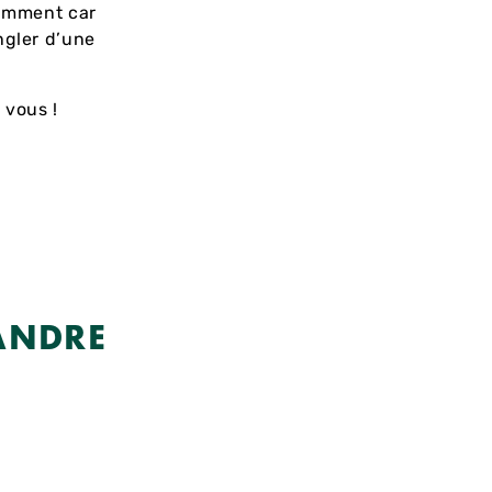
tamment car
ngler d’une
 vous !
XANDRE