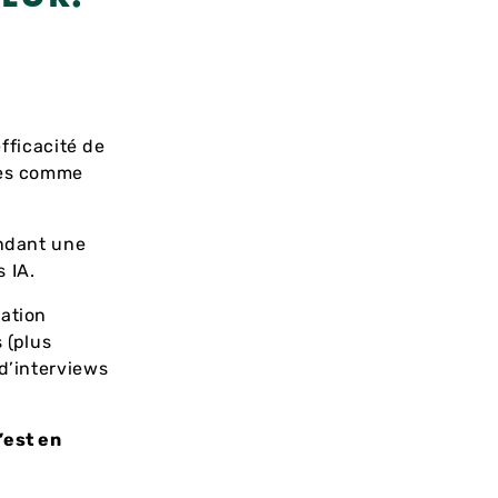
efficacité de
rmes comme
endant une
 IA.
mation
 (plus
 d’interviews
’est en