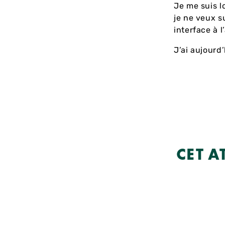
Je me suis l
je ne veux s
interface à l
J’ai aujourd’
CET A