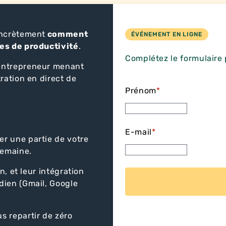
oncrètement
comment
ÉVÉNEMENT EN LIGNE
tes de productivité
.
Complétez le formulaire 
 entrepreneur menant
ration en direct de
Prénom
*
E-mail
*
er une partie de votre
semaine.
on, et leur intégration
idien (Gmail, Google
s repartir de zéro