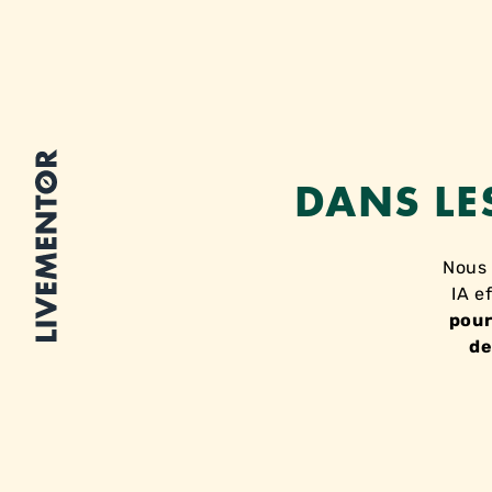
Aller
au
contenu
DANS LE
Nous 
IA e
pour
de