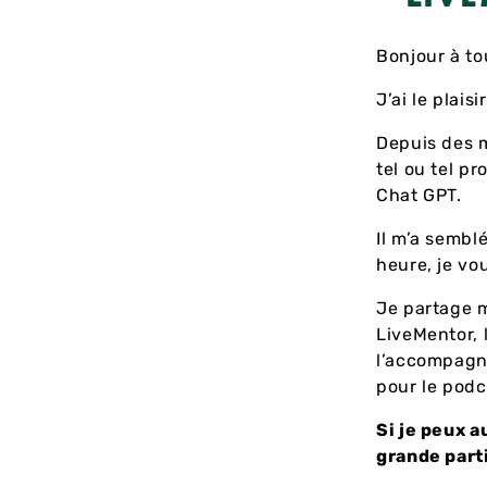
Bonjour à to
J’ai le plai
Depuis des mo
tel ou tel p
Chat GPT.
Il m’a sembl
heure, je vo
Je partage m
LiveMentor, 
l’accompagne
pour le pod
Si je peux a
grande parti