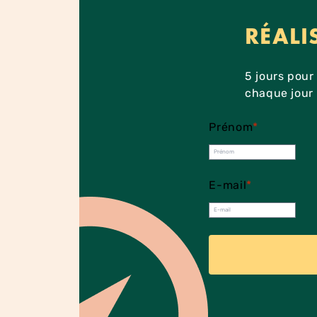
RÉALI
5 jours pou
chaque jour 
Prénom
*
E-mail
*