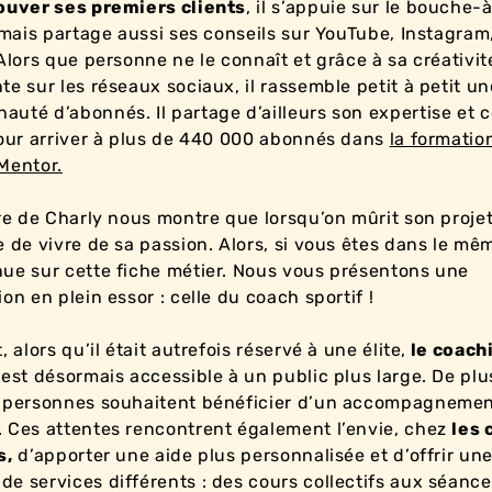
ouver ses premiers clients
, il s’appuie sur le bouche-
, mais partage aussi ses conseils sur YouTube, Instagram
 Alors que personne ne le connaît et grâce à sa créativit
te sur les réseaux sociaux, il rassemble petit à petit un
uté d’abonnés. Il partage d’ailleurs son expertise et ce
pour arriver à plus de 440 000 abonnés dans
la formatio
Mentor.
ire de Charly nous montre que lorsqu’on mûrit son projet,
e de vivre de sa passion. Alors, si vous êtes dans le mê
ue sur cette fiche métier. Nous vous présentons une
on en plein essor : celle du coach sportif !
, alors qu’il était autrefois réservé à une élite,
le coach
f
est désormais accessible à un public plus large. De plu
 personnes souhaitent bénéficier d’un accompagnemen
 Ces attentes rencontrent également l’envie, chez
les 
s,
d’apporter une aide plus personnalisée et d’offrir un
e services différents : des cours collectifs aux séanc