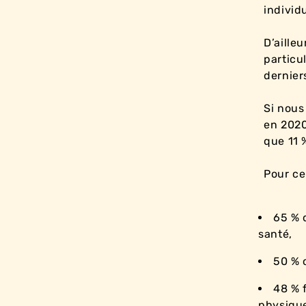
individu
D’aille
particu
dernier
Si nous
en 2020
que 11 
Pour ce
65 % 
santé,
50 % 
48 % 
physiqu