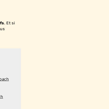
fs
. Et si
ous
coach
ch