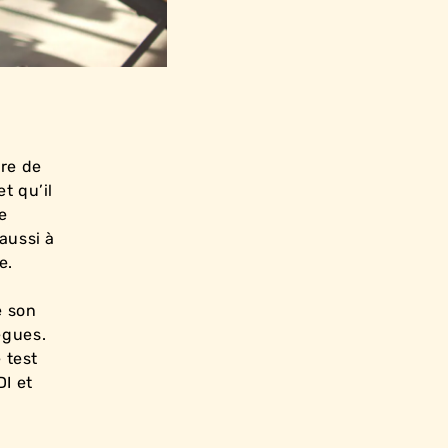
ire de
t qu’il
e
 aussi à
e.
e son
ègues.
e test
DI et