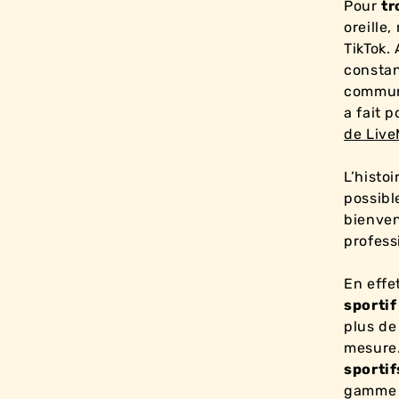
Pour
tr
oreille
TikTok.
constan
communa
a fait 
de Live
L’histo
possibl
bienven
professi
En effet
sporti
plus de
mesure.
sportif
gamme d