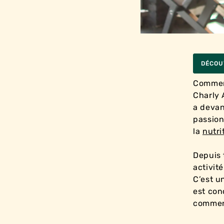
DÉCOU
Comme
Charly 
a devan
passion
la
nutri
Depuis 
activit
C’est un
est con
commenc