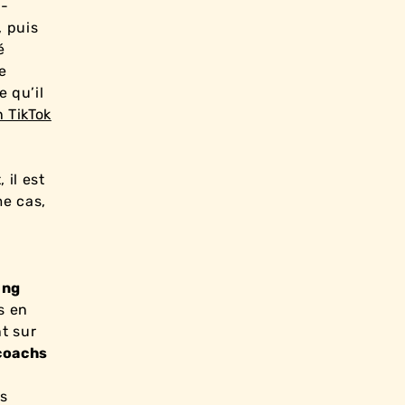
à-
, puis
é
e
 qu’il
n TikTok
 il est
me cas,
ing
s en
t sur
coachs
e
es