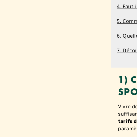
4. Faut-
5. Comme
6. Quell
7. Déco
1) 
SPO
Vivre d
suffisa
tarifs 
paramèt