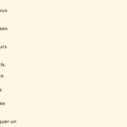
deux
 ses
urs
fs.
ch
s
 se
quer un