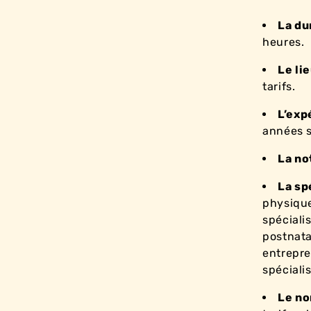
La du
heures.
Le li
tarifs.
L’exp
années s
La no
La sp
physique
spécialis
postnat
entrepre
spéciali
Le no