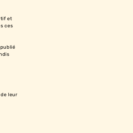
tif et
es ces
publié
ndis
 de leur