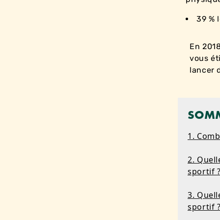
39 % l
En 2018
vous ét
lancer 
SOMM
1. Comb
2. Quell
sportif 
3. Quel
sportif 