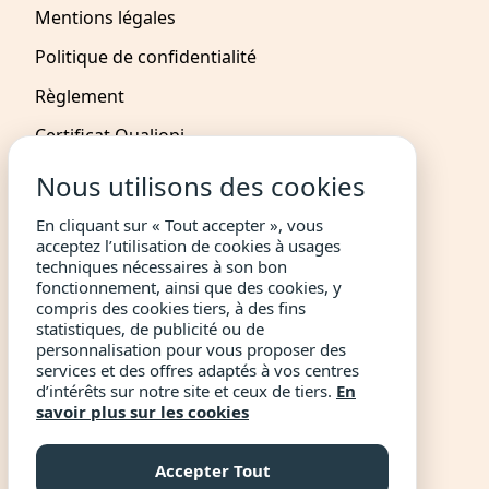
Mentions légales
Politique de confidentialité
Règlement
Certificat Qualiopi
Nous utilisons des cookies
NOUS CONTACTER
En cliquant sur « Tout accepter », vous
acceptez l’utilisation de cookies à usages
Devenir Partenaire
techniques nécessaires à son bon
Devenir Affilié
fonctionnement, ainsi que des cookies, y
compris des cookies tiers, à des fins
Devenir Mentor
statistiques, de publicité ou de
personnalisation pour vous proposer des
+33 1 76 44 03 90
services et des offres adaptés à vos centres
d’intérêts sur notre site et ceux de tiers.
En
masterclass@livementor.com
savoir plus sur les cookies
Accepter Tout