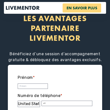
Aller
EN SAVOIR PLUS
au
contenu
LES AVANTAGES
PARTENAIRE
LIVEMENTOR
Bénéficiez d’une session d’accompagnement
gratuite & débloquez des avantages exclusifs.
Prénom
*
Numéro de téléphone
*