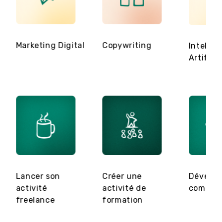
Marketing Digital
Copywriting
Intellig
Artificie
Lancer son
Créer une
Dévelop
activité
activité de
commer
freelance
formation