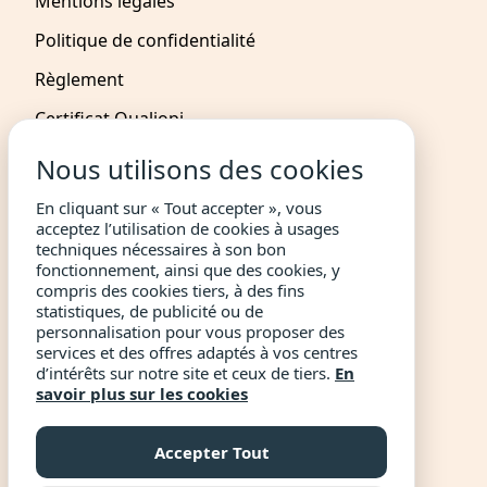
Mentions légales
Politique de confidentialité
Règlement
Certificat Qualiopi
Nous utilisons des cookies
NOUS CONTACTER
En cliquant sur « Tout accepter », vous
acceptez l’utilisation de cookies à usages
Devenir Partenaire
techniques nécessaires à son bon
Devenir Affilié
fonctionnement, ainsi que des cookies, y
compris des cookies tiers, à des fins
Devenir Mentor
statistiques, de publicité ou de
personnalisation pour vous proposer des
+33 1 76 44 03 90
services et des offres adaptés à vos centres
d’intérêts sur notre site et ceux de tiers.
En
masterclass@livementor.com
savoir plus sur les cookies
Accepter Tout