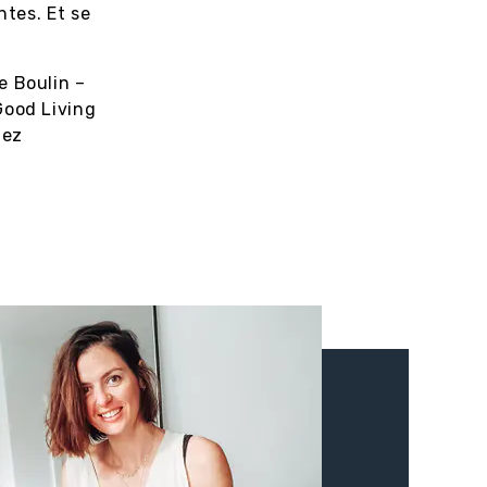
ntes. Et se
e Boulin –
Good Living
hez