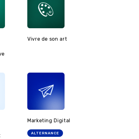
Vivre de son art
Développer son
activité de
ve
thérapeute
Marketing Digital
Entrepreneuriat
& Innovation
ALTERNANCE
t