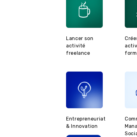
Développer son
Lancer son
Crée
activité de
activité
acti
thérapeute
freelance
form
Marketing Digital
Entrepreneuriat
Com
& Innovation
Man
ALTERNANCE
Soci