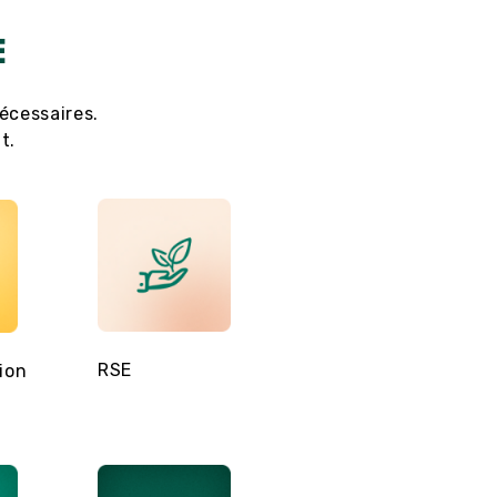
E
écessaires.
t.
RSE
Réseaux Sociaux
ion