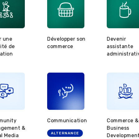
r une
Développer son
Devenir
vité de
commerce
assistante
ation
administrati
munity
Communication
Commerce &
agement &
Business
ALTERNANCE
al Media
Developmen