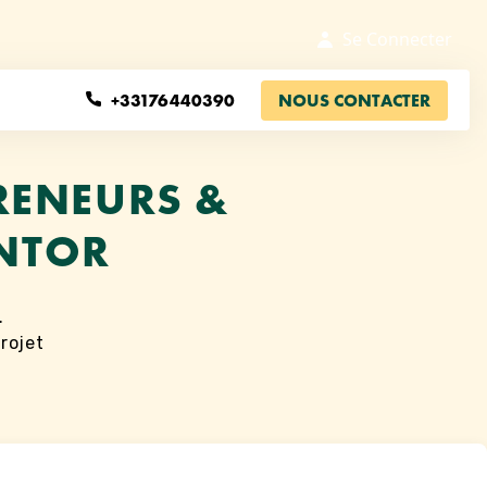
Se Connecter
+33176440390
NOUS CONTACTER
RENEURS &
ENTOR
.
rojet