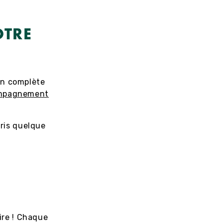
OTRE
on complète
compagnement
ris quelque
ire ! Chaque