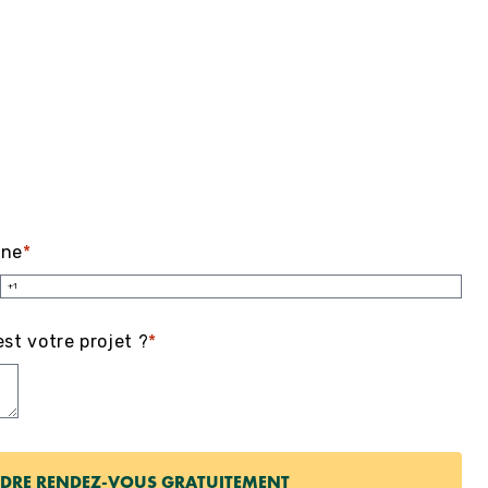
one
*
st votre projet ?
*