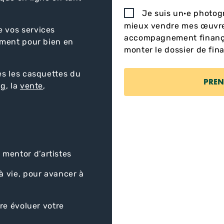
Je suis un·e photogr
mieux vendre mes œuvres
 vos services
accompagnement finançab
mment pour bien en
monter le dossier de fin
es les casquettes du
ng
, la
vente
,
mentor d’artistes
à vie, pour avancer à
ire évoluer votre