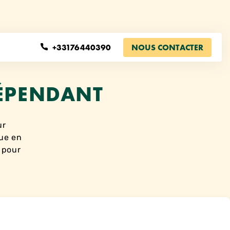
+33176440390
NOUS CONTACTER
DÉPENDANT
ur
que en
) pour