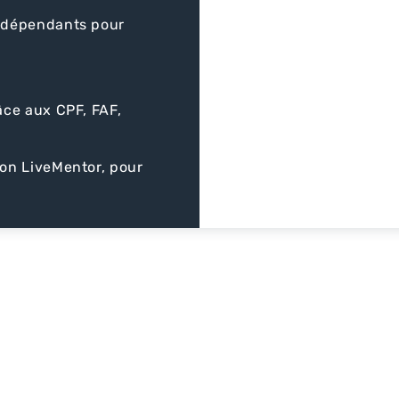
ndépendants pour
ce aux CPF, FAF,
ion LiveMentor, pour