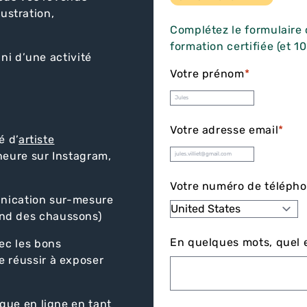
lustration,
Complétez le formulaire
formation certifiée (et 1
ni d’une activité
Votre prénom
*
Votre adresse email
*
é d’
artiste
heure sur Instagram,
Votre numéro de téléph
unication sur-mesure
nd des chaussons)
En quelques mots, quel e
ec les bons
e réussir à exposer
que en ligne en tant