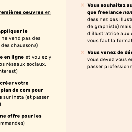
Vous souhaitez a
remières oeuvres
en
que freelance
non
dessinez des illus
de graphiste) mais
ppliquer le
d’illustratrice aux 
n ne vend pas des
vous faut la forma
 des chaussons)
Vous venez de déc
e en ligne
et voulez y
vous devez vous en
vos
réseaux sociaux
,
passer professionn
nterest)
r
créer votre
e plan de com pour
és
sur Insta (et passer
)
ne offre pour les
commandes)