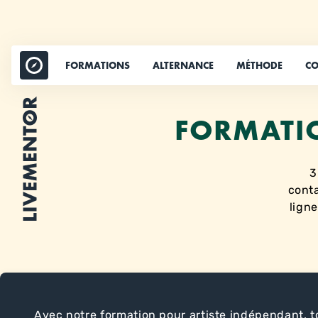
Aller
au
contenu
FORMATIONS
ALTERNANCE
MÉTHODE
CO
FORMATIO
3
conta
ligne
Avec notre formation pour artiste indépendant, 