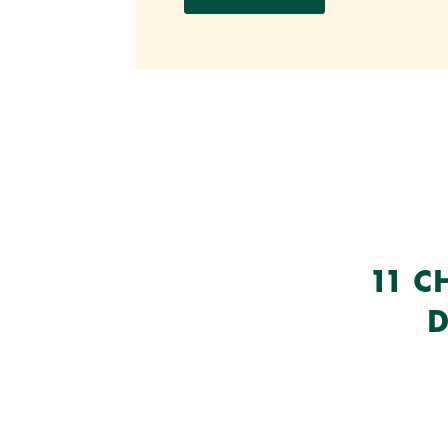
11 C
D