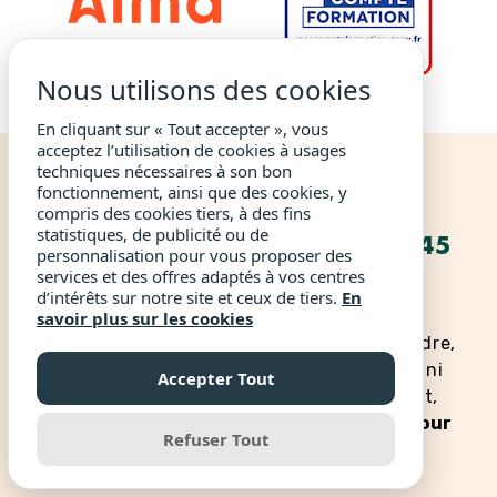
Nous utilisons des cookies
En cliquant sur « Tout accepter », vous
acceptez l’utilisation de cookies à usages
techniques nécessaires à son bon
fonctionnement, ainsi que des cookies, y
CHEZ LIVEMENTOR, NOUS
compris des cookies tiers, à des fins
statistiques, de publicité ou de
AVONS ACCOMPAGNÉ + DE 45
personnalisation pour vous proposer des
000 PROJETS
services et des offres adaptés à vos centres
d’intérêts sur notre site et ceux de tiers.
En
savoir plus sur les cookies
En 10 ans, nous avons appris qu’entreprendre,
ce n’est ni une question de personnalité, ni
Accepter Tout
une aptitude innée. Pour lancer un projet,
vous avez besoin d’une méthode.
C’est pour
Refuser Tout
cela que nous avons mis au point la
Méthode LiveMentor.