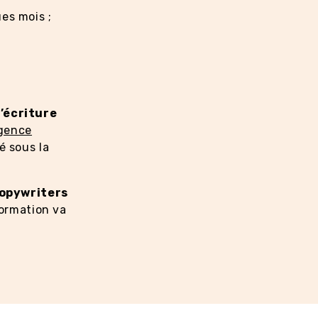
es mois ;
l’écriture
igence
é sous la
copywriters
ormation va