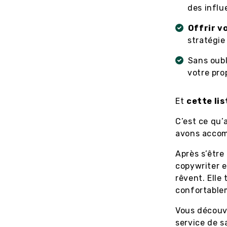
des influ
Offrir v
stratégie
Sans oubl
votre pro
Et
cette li
C’est ce qu’
avons accom
Après s’êtr
copywriter e
rêvent. Elle 
confortablem
Vous découvr
service de sa