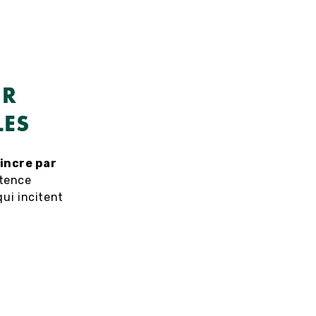
UR
LES
aincre par
étence
ui incitent