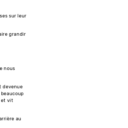
ses sur leur
aire grandir
ue nous
st devenue
nt beaucoup
 et vit
arrière au