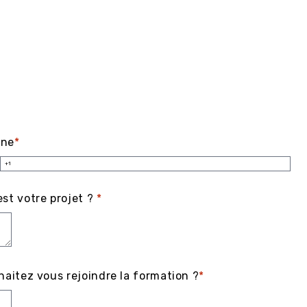
one
*
st votre projet ?
*
haitez vous rejoindre la formation ?
*