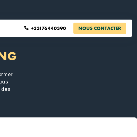
+33176440390
NOUS CONTACTER
ING
ormer
vous
c des