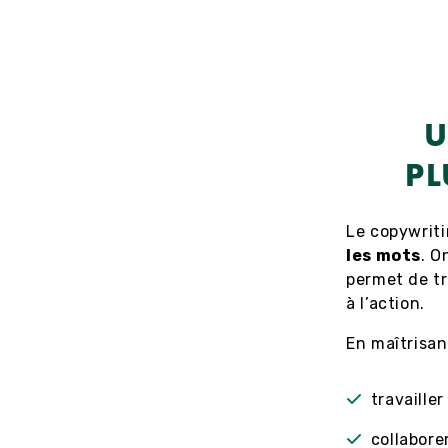
U
PL
Le copywriti
les mots
. O
permet de t
à l’action.
En maîtrisan
travaille
collabore