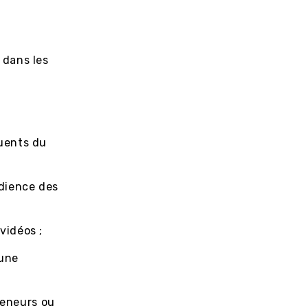
dans les
luents du
udience des
 vidéos ;
 une
reneurs ou