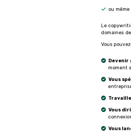
ou même d
Le copywriti
domaines de l
Vous pouvez
Devenir
moment su
Vous spé
entreprise
Travaill
Vous dir
connexion
Vous lan