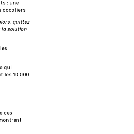
ts : une
s cocotiers.
lors, quittez
 la solution
les
e qui
t les 10 000
s
de ces
 montrent