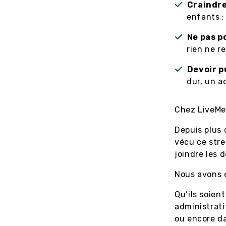
Craindre
enfants 
Ne pas p
rien ne r
Devoir p
dur, un a
Chez LiveMen
Depuis plus 
vécu ce stre
joindre les 
Nous avons é
Qu’ils soien
administrati
ou encore da