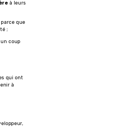
ère
à leurs
, parce que
té ;
e un coup
es qui ont
enir à
t
veloppeur,