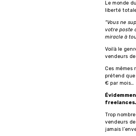
Le monde du 
liberté tota
“Vous ne supp
votre poste d
miracle à to
Voilà le gen
vendeurs de 
Ces mêmes r
prétend que 
€ par mois…
Évidemment,
freelances
Trop nombreu
vendeurs de
jamais l’env