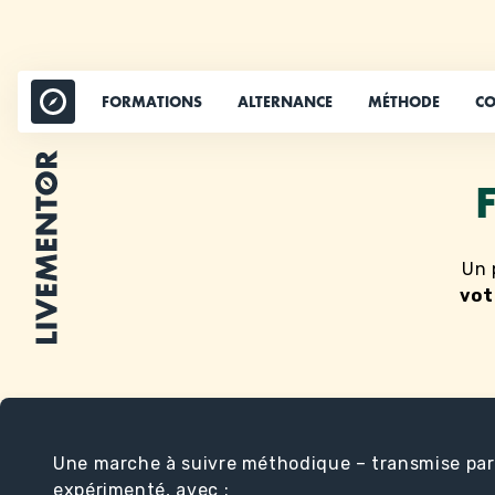
Aller
au
contenu
FORMATIONS
ALTERNANCE
MÉTHODE
CO
Un 
vot
Une marche à suivre méthodique – transmise par
expérimenté, avec :