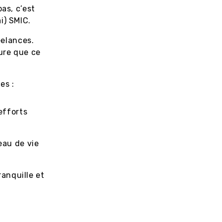
as, c’est
i) SMIC.
eelances.
dure que ce
es :
efforts
eau de vie
ranquille et