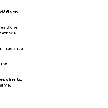
i
 défis en
tés d’une
 méthode
n freelance
 une
es clients,
ainte.