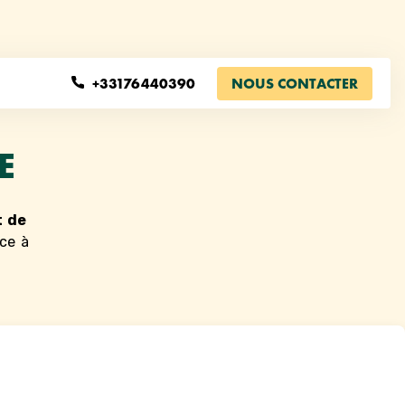
+33176440390
NOUS CONTACTER
E
t de
ce à