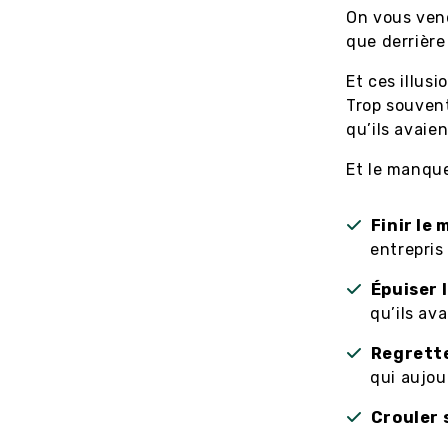
On vous vend
que derrière
Et ces illusi
Trop souvent
qu’ils avaie
Et le manque
Finir le
entrepris 
Épuiser 
qu’ils av
Regrette
qui aujou
Crouler 