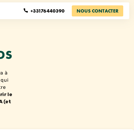
+33176440390
NOUS CONTACTER
DS
a à
 qui
tre
ir le
A (et