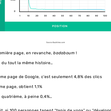
remière page, en revanche,
badaboum
!
s du tout la même histoire…
me page de Google, c’est seulement 4,8% des clics
ème page, obtient 1,1%
a quatrième, à peine 0,4%…
t, si 100 personnes tapent “tapis de yoga” ou “dévelo