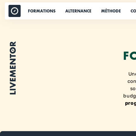
Aller
au
FORMATIONS
ALTERNANCE
MÉTHODE
CO
contenu
F
Un
con
so
budg
prog