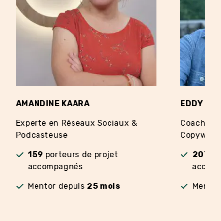
AMANDINE KAARA
EDDY VE
Experte en Réseaux Sociaux &
Coach en 
Podcasteuse
Copywriti
159
porteurs de projet
207
po
accompagnés
accom
Mentor depuis
25 mois
Mentor