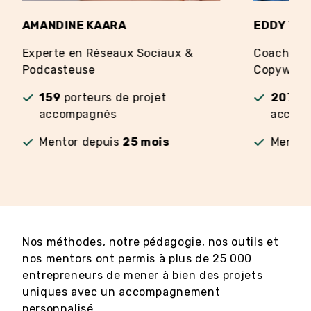
AMANDINE KAARA
EDDY VE
Experte en Réseaux Sociaux &
Coach en 
Podcasteuse
Copywriti
159
porteurs de projet
207
po
accompagnés
accom
Mentor depuis
25 mois
Mentor
Nos méthodes, notre pédagogie, nos outils et
nos mentors ont permis à plus de 25 000
entrepreneurs de mener à bien des projets
uniques avec un accompagnement
personnalisé.