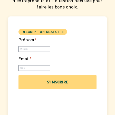
d’entrepreneur, et 1 question décisive pour
faire les bons choix.
INSCRIPTION GRATUITE
Prénom
*
Email
*