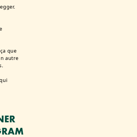
negger.
e
e ça que
un autre
s.
qui
NER
AGRAM