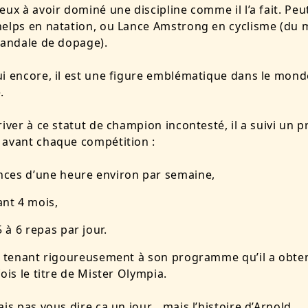
eux à avoir dominé une discipline comme il l’a fait. Peu
elps en natation, ou Lance Amstrong en cyclisme (du 
candale de dopage).
i encore, il est une figure emblématique dans le mond
.
river à ce statut de champion incontesté, il a suivi un
 avant chaque compétition :
nces d’une heure environ par semaine,
nt 4 mois,
 à 6 repas par jour.
e tenant rigoureusement à son programme qu’il a obte
fois le titre de Mister Olympia.
ais pas vous dire ça un jour… mais l’histoire d’Arnold