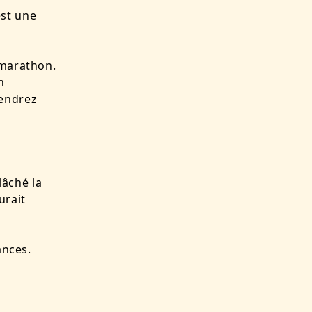
est une
 marathon.
n
iendrez
lâché la
urait
ances.