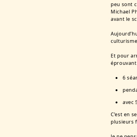
peu sont c
Michael Ph
avant le s
Aujourd’hu
culturisme
Et pour ar
éprouvant
6 séa
penda
avec 5
C’est en s
plusieurs 
Je ne pens