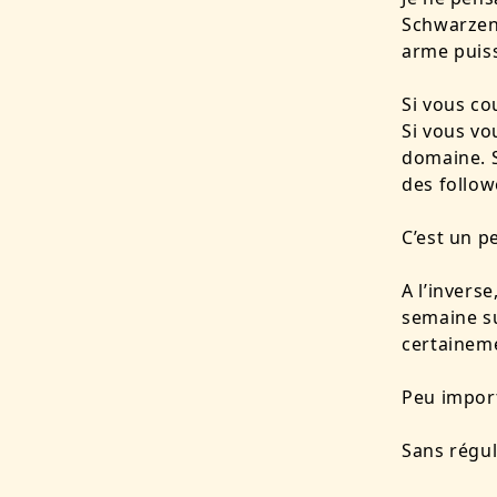
Schwarzene
arme puis
Si vous co
Si vous vo
domaine. S
des follow
C’est un p
A l’inverse
semaine su
certaineme
Peu import
Sans régul