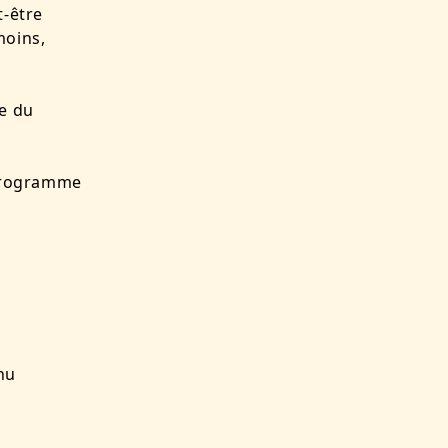
t-être
moins,
e du
 programme
nu