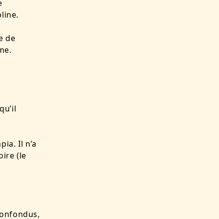
e
line.
re de
me.
qu’il
ia. Il n’a
ire (le
confondus,