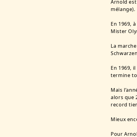
Arnold est
mélange). 
En 1969, à 
Mister Oly
La marche
Schwarzene
En 1969, il
termine t
Mais l’anné
alors que 
record tie
Mieux enco
Pour Arnol