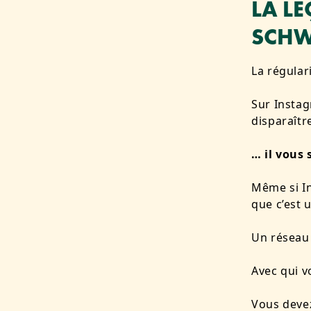
LA L
SCHW
La régulari
Sur Instag
disparaîtr
… il vous 
Même si In
que c’est 
Un réseau
Avec qui v
Vous devez