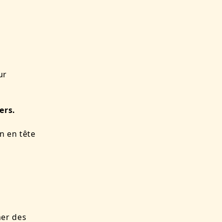
ur
ers.
n en tête
ner des