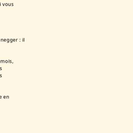
i vous
egger : il
 mois,
s
s
e en