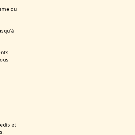
amme du
usqu’à
ents
vous
edis et
s.