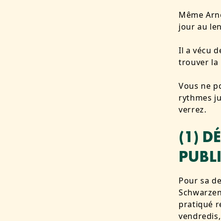
Même Arno
jour au le
Il a vécu 
trouver la
Vous ne po
rythmes ju
verrez.
(1) 
PUBL
Pour sa de
Schwarzen
pratiqué r
vendredis,