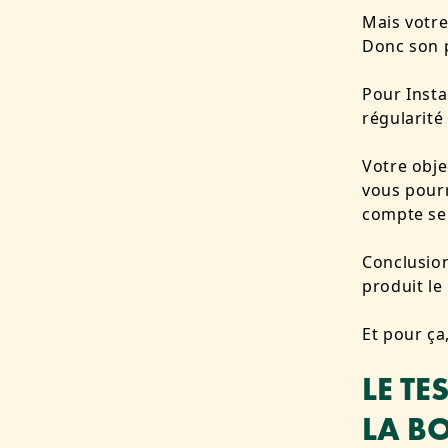
Mais votre
Donc son 
Pour Insta
régularité
Votre objec
vous pourr
compte ser
Conclusion
produit le
Et pour ça,
LE TE
LA B