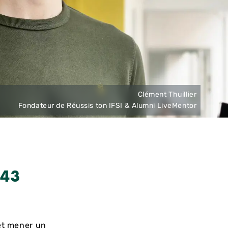
Clément Thuillier
Fondateur de Réussis ton IFSI & Alumni LiveMentor
43
 et mener un