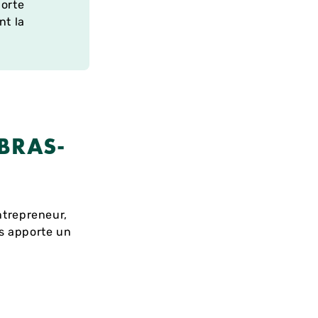
horte
nt la
BRAS-
ntrepreneur,
us apporte un