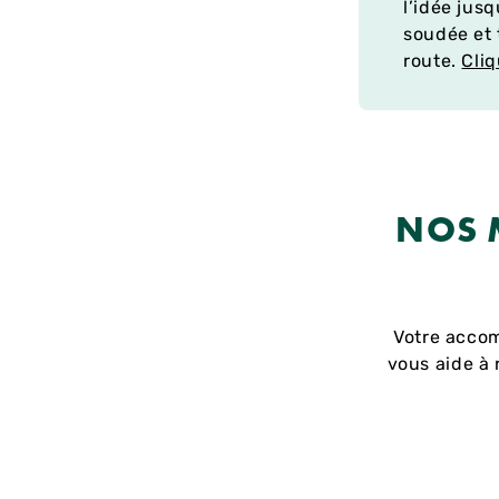
l’idée jus
soudée et 
route.
Cliq
NOS 
Votre accom
vous aide à 