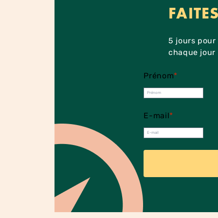
FAITE
5 jours pour
chaque jour 
Prénom
*
E-mail
*