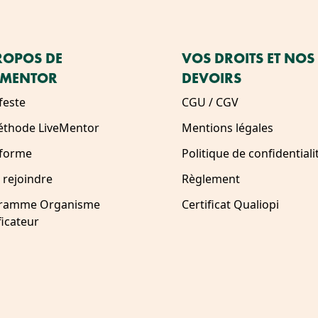
ROPOS DE
VOS DROITS ET NOS
EMENTOR
DEVOIRS
feste
CGU / CGV
éthode LiveMentor
Mentions légales
eforme
Politique de confidentiali
 rejoindre
Règlement
ramme Organisme
Certificat Qualiopi
ficateur