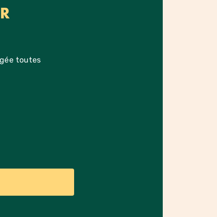
ER
agée toutes