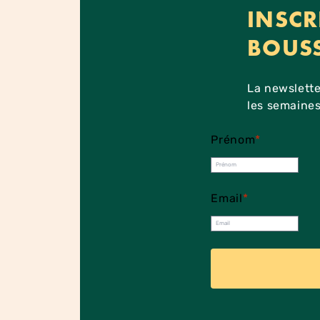
INSCR
BOUS
La newslette
les semaines
Prénom
*
Email
*