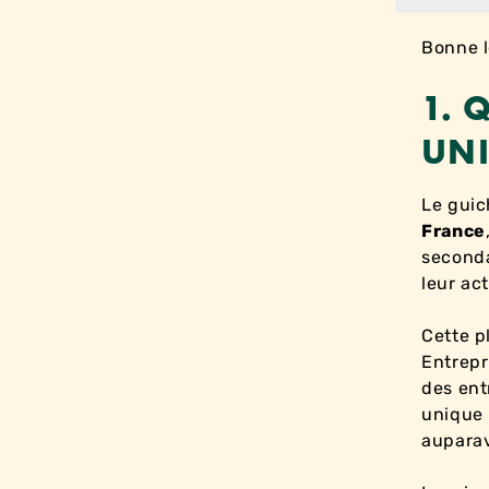
Bonne l
1. 
UN
Le guic
France
seconda
leur ac
Cette p
Entrepr
des ent
unique 
auparav