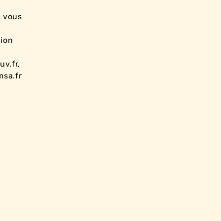
: vous
xion
v.fr,
msa.fr