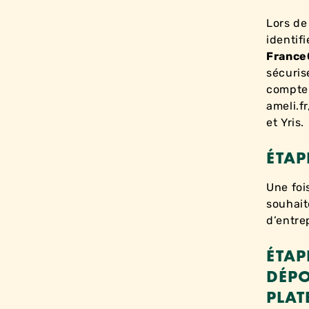
Lors de
identif
France
sécuris
compte 
ameli.f
et Yris.
ÉTAP
Une foi
souhait
d’entre
ÉTAP
DÉPO
PLAT