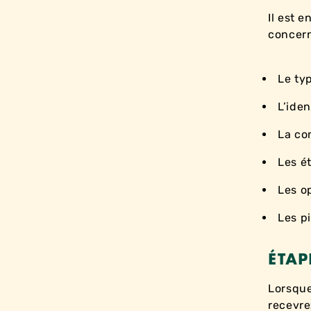
Il est 
concern
Le ty
L’iden
La co
Les é
Les op
Les p
ÉTAP
Lorsque
recevr