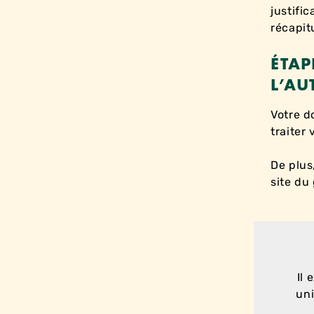
justific
récapitu
ÉTAP
L’AU
Votre d
traiter
De plus
site du
Il 
uni