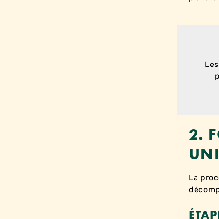
Les
p
2. 
UN
La proc
décompo
ÉTAP