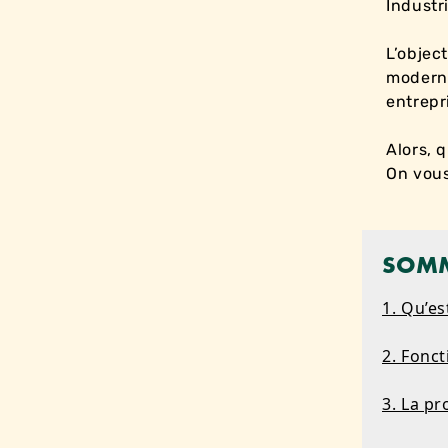
Industri
L’objec
moderni
entrepr
Alors, 
On vous
SOMM
1. Qu’es
2. Fonc
3. La p