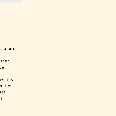
cial
en
ercer
que.
tés des
alités
het
nt