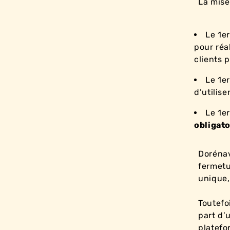
La mise
Le 1er
pour réa
clients p
Le 1er
d’utilise
Le 1e
obligato
Dorénav
fermetu
unique
Toutefo
part d’
platefo