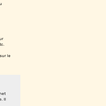
du
ur
tc.
sur le
chet
. Il