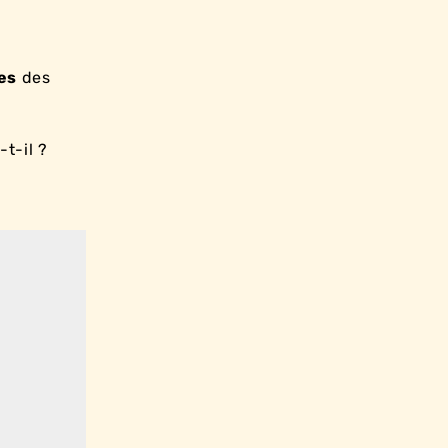
es
des
t-il ?