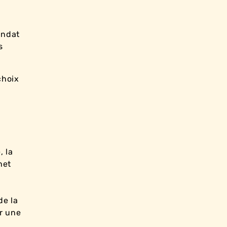
andat
s
choix
, la
het
de la
ar une