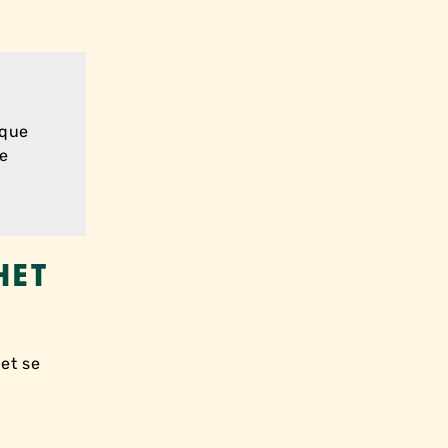
 que
ne
HET
 et se