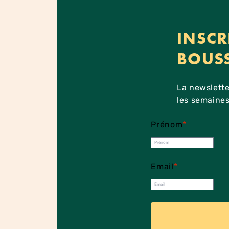
INSCR
BOUS
La newslette
les semaines
Prénom
*
Email
*