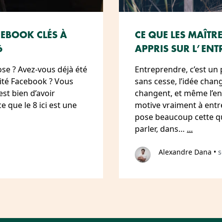
CEBOOK CLÉS À
CE QUE LES MAÎTR
6
APPRIS SUR L’ENT
se ? Avez-vous déjà été
Entreprendre, c’est un 
ité Facebook ? Vous
sans cesse, l’idée chan
st bien d’avoir
changent, et même l’en
e que le 8 ici est une
motive vraiment à entre
pose beaucoup cette qu
parler, dans…
...
Alexandre Dana
•
s