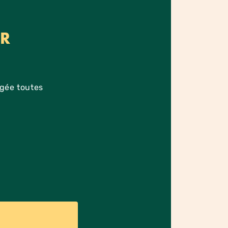
ER
agée toutes