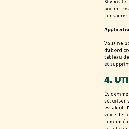
Si vous le
auront dev
consacrer 
Applicatio
Vous ne po
d’abord cr
tableau d
et supprim
4. UT
Évidemme
sécuriser 
essaient d
voire des 
composé d’
sera beauc