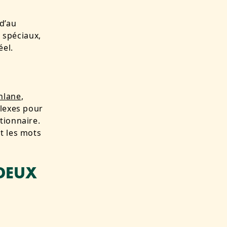
d’au
s spéciaux,
éel.
hlane
,
plexes pour
tionnaire.
t les mots
 DEUX