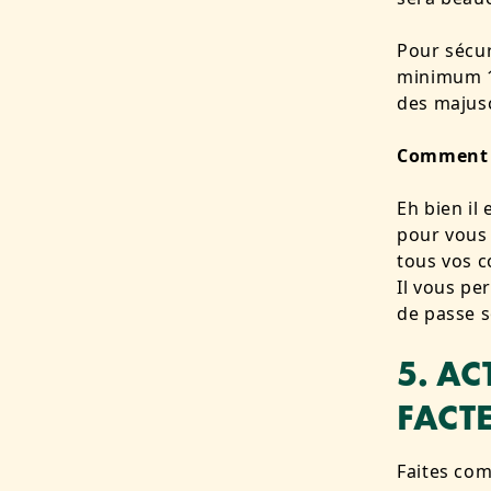
Pour sécur
minimum 10
des majusc
Comment 
Eh bien il
pour vous 
tous vos c
Il vous pe
de passe s
5. AC
FACT
Faites com