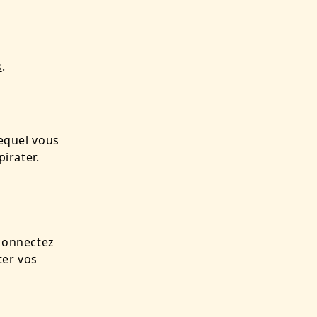
s
.
lequel vous
pirater.
 connectez
ter vos