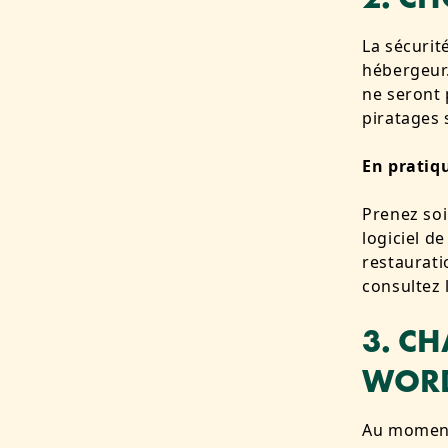
La sécurit
hébergeur.
ne seront 
piratages 
En pratiq
Prenez soi
logiciel d
restaurati
consultez 
3. C
WORD
Au moment