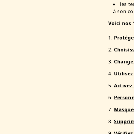
les te
à son co
Voici nos 
Protége
Choisis
Changez
Utilise
Activez
Personn
Masquez
S
upprim
Vérifie