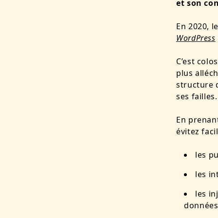
et son co
En 2020, l
WordPress
C’est colo
plus alléc
structure 
ses failles
En prenant
évitez faci
les p
les i
les i
données 