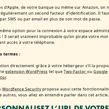
tes d’Apple, de votre banque ou même sur Amazon, on 
gulièrement un second facteur d’identification. Il fau
 par SMS ou par email en plus de son mot de passe.
 même option pour la connexion à votre espace admini
! Il serait vraiment improbable qu’on pirate votre mot
ant accès à votre téléphone.
es termes :
option directement grâce à votre hébergeur s’il la prop
une
extension WordPress
tel que
Two-Factor
ou
Google
tor
.
on
Wordfence Security
propose aussi cette fonctionnalit
autres, vous allez en entendre parler dans cet article
ERSONNALISEZ L’URL DE VOTRE