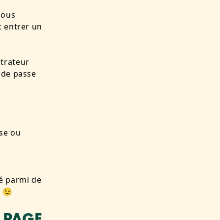
nous
t entrer un
strateur
 de passe
ose ou
é parmi de
. 😉
 PAGE