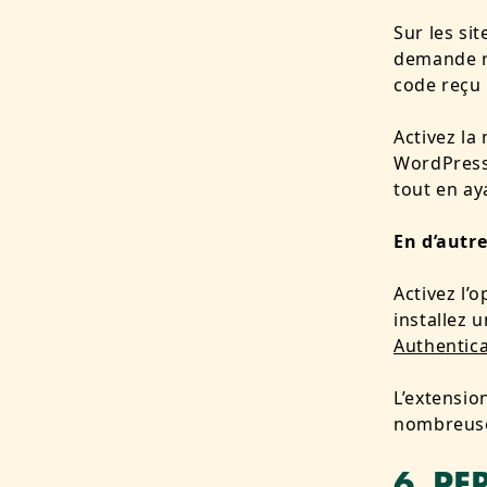
Sur les si
demande ré
code reçu
Activez la
WordPress 
tout en ay
En d’autr
Activez l’
installez 
Authentica
L’extensi
nombreuse 
6. P