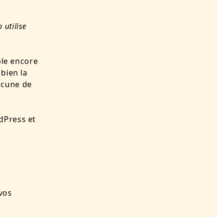
utilise
ble encore
 bien la
acune de
dPress et
vos