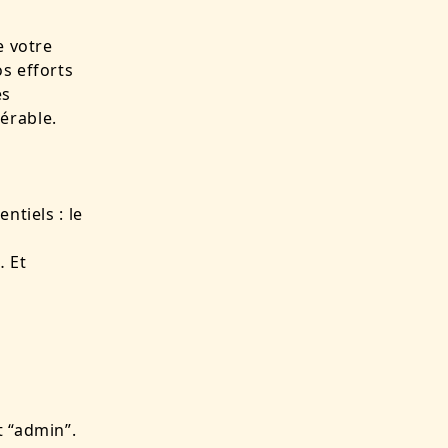
e votre
s efforts
es
érable.
ntiels : le
… Et
t “admin”.