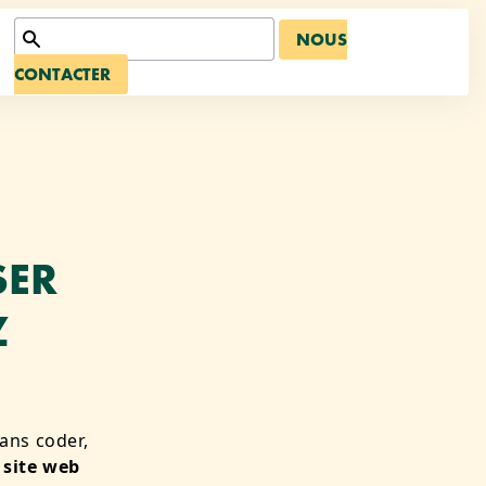
NOUS
CONTACTER
SER
Z
ans coder,
 site web