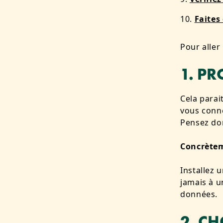
Faites
Pour aller
1. P
Cela parai
vous connec
Pensez don
Concrète
Installez 
jamais à u
données.
2. C