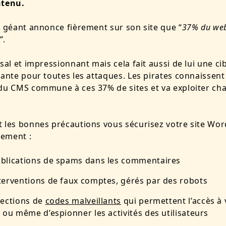
ntenu.
e géant annonce fièrement sur son site que “
37% du web 
”
.
ssal et impressionnant mais cela fait aussi de lui une ci
hante pour toutes les attaques. Les pirates connaissent
du CMS commune à ces 37% de sites et va exploiter ch
.
 les bonnes précautions vous sécurisez votre site Wor
lement :
ublications de spams dans les commentaires
nterventions de faux comptes, gérés par des robots
njections de
codes malveillants
qui permettent l’accès à 
ou même d’espionner les activités des utilisateurs