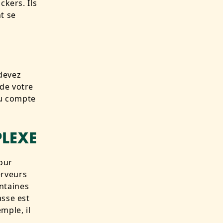
ckers. Ils
t se
 devez
 de votre
au compte
PLEXE
our
erveurs
ntaines
asse est
mple, il