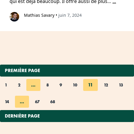
qui est déjà beaucoup. Il offre aussi de plus…
...
Mathias Savary
•
juin 7, 2024
PREMIÈRE PAGE
…
11
1
2
8
9
10
12
13
…
14
67
68
DERNIÈRE PAGE