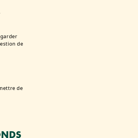
…
 garder
gestion de
mettre de
ONDS