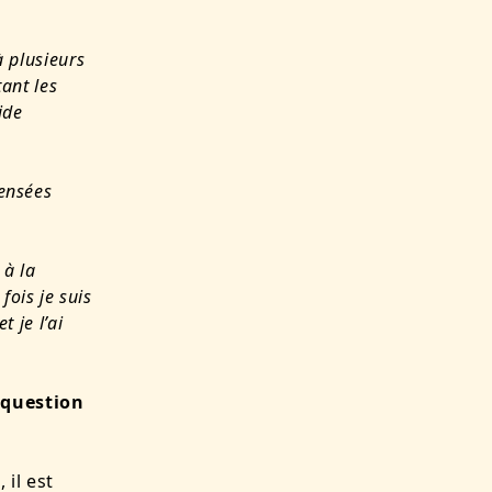
à plusieurs
ant les
ide
pensées
 à la
fois j
e suis
 je l’ai
 question
il est