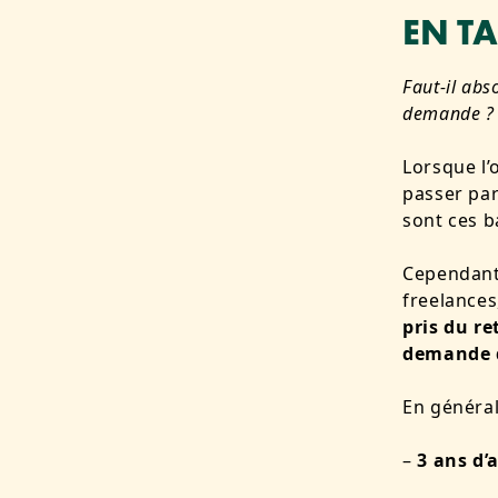
EN T
Faut-il abs
demande ? Y
Lorsque l’
passer pa
sont ces b
Cependant
freelances
pris du re
demande d
En général
–
3 ans d’a