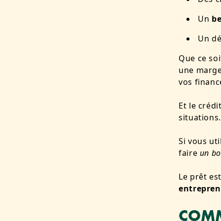
Un
b
Un dé
Que ce so
une marge
vos financ
Et le créd
situations
Si vous ut
faire
un bo
Le prêt est
entrepren
COMM