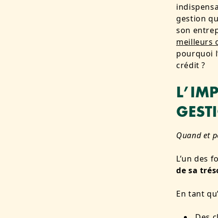
indispensa
gestion qu
son entrep
meilleurs 
pourquoi l
crédit ?
L’IM
GEST
Quand et p
L’un des f
de sa trés
En tant qu
Des c