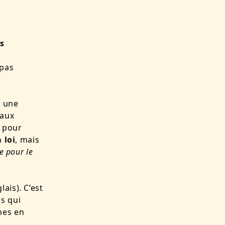
rs
 pas
a une
taux
s pour
 loi
, mais
e pour le
ais). C’est
s qui
rmes en