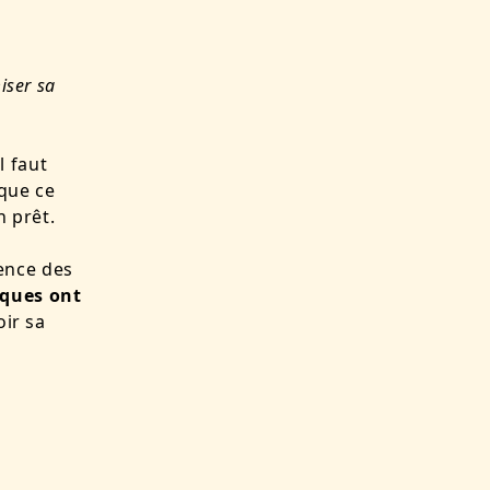
iser sa
l faut
 que ce
n prêt.
ence des
nques ont
oir sa