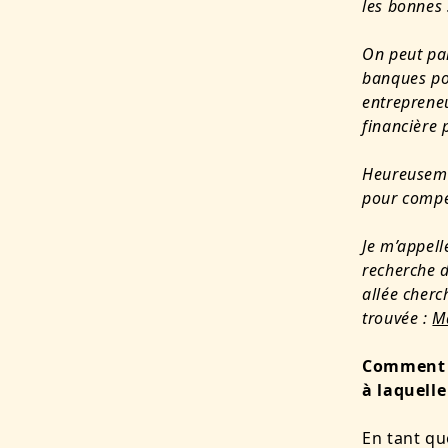
les bonnes 
On peut par
banques pou
entrepreneu
financière 
Heureuseme
pour compe
Je m’appell
recherche d
allée cherc
trouvée :
M
Comment o
à laquell
En tant qu