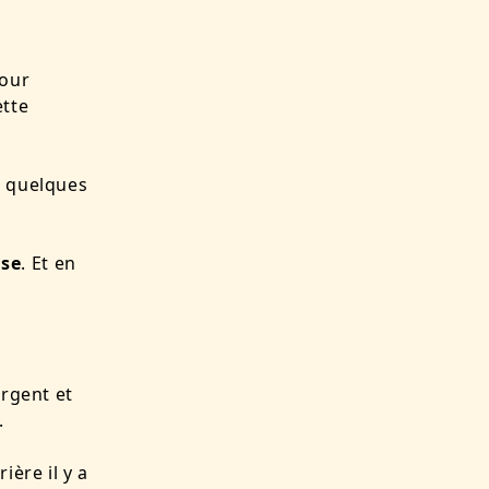
pour
ette
, quelques
nse
. Et en
rgent et
.
ière il y a