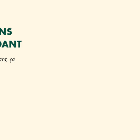
ANS
DANT
ant, ça