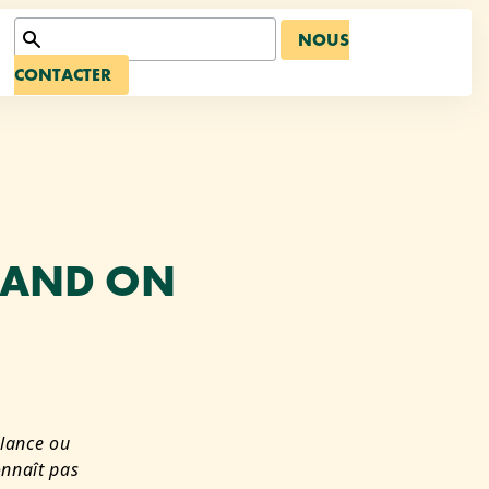
NOUS
CONTACTER
UAND ON
elance ou
onnaît pas