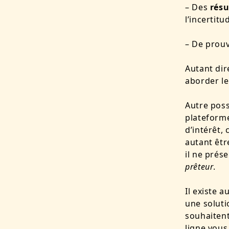
– Des
résu
l’incertit
– De prou
Autant dir
aborder le
Autre poss
plateforme
d’intérêt,
autant êtr
il ne prés
prêteur
.
Il existe a
une soluti
souhaiten
ligne vou