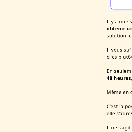
Il y a une
obtenir u
solution, c
Il vous su
clics plut
En seule
48 heures
Même en c
C’est la po
elle s’adr
Il ne s’ag