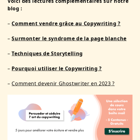
Voici des lectures complémentaires sur notre
blog :
–
Comment vendre grâce au Copywriting ?
–
Surmonter le syndrome de la page blanche
–
Techniques de Storytelling
–
Pourquoi utiliser le Copywriting ?
–
Comment devenir Ghostwriter en 2023 ?