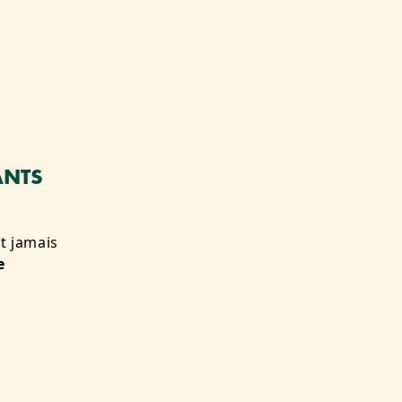
ANTS
st jamais
e