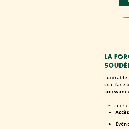
LA FO
SOUDÉ
L’entraide
seul face 
croissanc
Les outils 
Accès
Évén