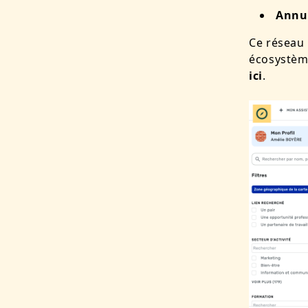
Annua
Ce réseau 
écosystèm
ici
.