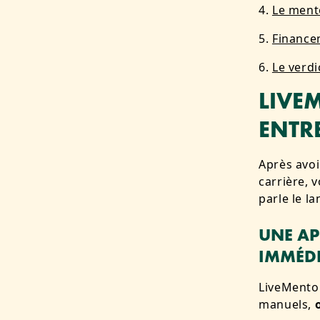
Le ment
Finance
Le verdi
LIVE
ENTR
Après avoi
carrière, 
parle le l
UNE AP
IMMÉD
LiveMentor
manuels,