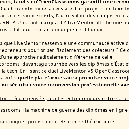
eurs, tandis qu’OpenClassrooms garantit une recon
. Ce choix détermine la réussite d’un projet : l’un booste
ar un réseau d’experts, l’autre valide des compétences
s RNCP. Un point marquant ? LiveMentor affiche une no
 Trustpilot pour son accompagnement humain.
us que LiveMentor rassemble une communauté active d
repreneurs pour briser l’isolement des créateurs ? Ce c
’une approche radicalement différente de celle
srooms, davantage tournée vers les diplômes d’État et
 la tech. En lisant ce duel LiveMentor VS OpenClassro
ez enfin
quelle plateforme saura propulser votre proj
e ou sécuriser votre reconversion professionnelle av
or : l’école pensée pour les entrepreneurs et freelanc
ssrooms : la machine de guerre des diplômes en ligne
dagogique : projets concrets contre théorie pure