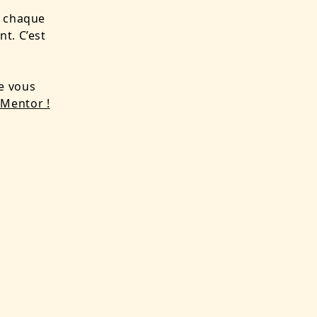
, chaque
t. C’est
e vous
eMentor !