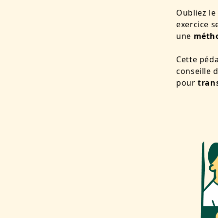
Oubliez le
exercice s
une
métho
Cette péda
conseille 
pour
tran