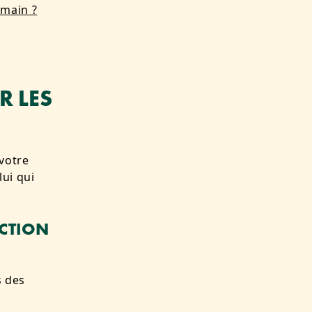
main ?
R LES
votre
ui qui
ACTION
s des