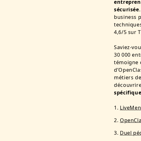
entrepren
sécurisée
business p
technique
4,6/5 sur
Saviez-vo
30 000 ent
témoigne d
d’OpenClas
métiers de
découvrir
spécifiqu
LiveMent
OpenCla
Duel pé