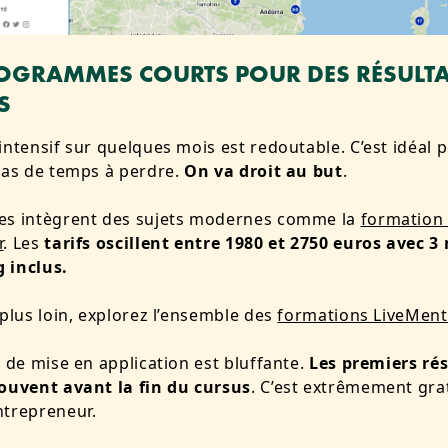
OGRAMMES COURTS POUR DES RÉSULTA
S
intensif sur quelques mois est redoutable. C’est idéal 
pas de temps à perdre.
On va droit au but
.
es intègrent des sujets modernes comme la
formation 
r
. Les
tarifs oscillent entre 1980 et 2750 euros avec 3
 inclus.
 plus loin, explorez l’ensemble des
formations LiveMent
é de mise en application est bluffante.
Les premiers rés
souvent avant la fin du cursus
. C’est extrêmement grat
ntrepreneur.