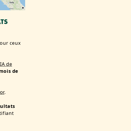
TS
pour ceux
IA de
 mois de
or
.
ultats
ifiant