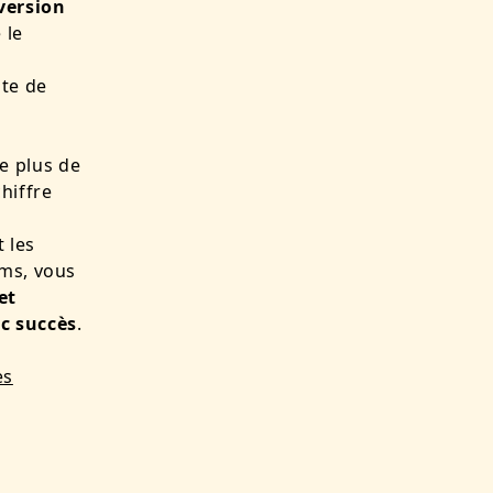
version
 le
te de
e plus de
hiffre
 les
oms, vous
et
ec succès
.
es