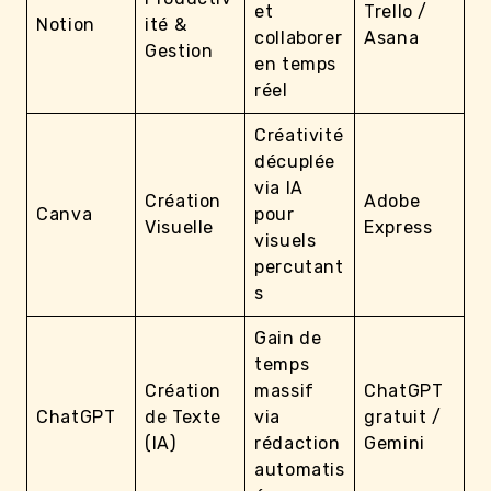
et
Trello /
Notion
ité &
collaborer
Asana
Gestion
en temps
réel
Créativité
décuplée
via IA
Création
Adobe
Canva
pour
Visuelle
Express
visuels
percutant
s
Gain de
temps
Création
massif
ChatGPT
ChatGPT
de Texte
via
gratuit /
(IA)
rédaction
Gemini
automatis