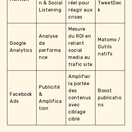
n & Social
réel pour
TweetDec
Listening
réagir aux
k
crises
Mesure
Analyse
du ROI en
Matomo /
Google
de
reliant
Outils
Analytics
performa
social
natifs
nce
media au
trafic site
Amplifier
la portée
Publicité
des
Boost
Facebook
&
contenus
publicatio
Ads
Amplifica
avec
ns
tion
ciblage
ciblé