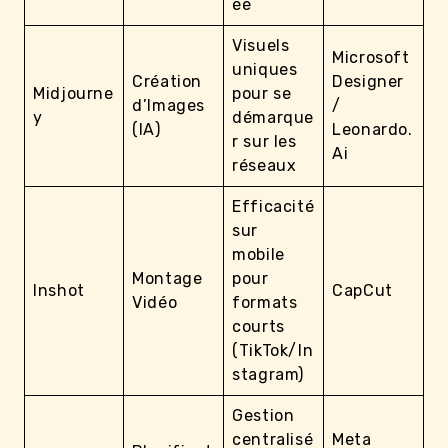
ée
Visuels
Microsoft
uniques
Création
Designer
Midjourne
pour se
d’Images
/
y
démarque
(IA)
Leonardo.
r sur les
Ai
réseaux
Efficacité
sur
mobile
Montage
pour
Inshot
CapCut
Vidéo
formats
courts
(TikTok/In
stagram)
Gestion
centralisé
Meta