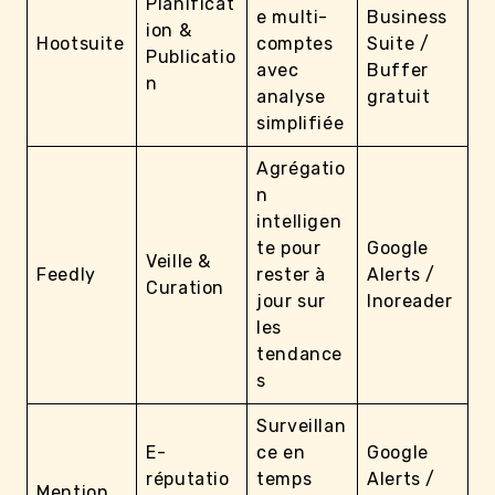
Planificat
e multi-
Business
ion &
Hootsuite
comptes
Suite /
Publicatio
avec
Buffer
n
analyse
gratuit
simplifiée
Agrégatio
n
intelligen
te pour
Google
Veille &
Feedly
rester à
Alerts /
Curation
jour sur
Inoreader
les
tendance
s
Surveillan
E-
ce en
Google
réputatio
temps
Alerts /
Mention