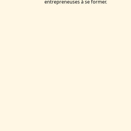
entrepreneuses à se former.
VOUS AIMEREZ SANS
DOUTE :