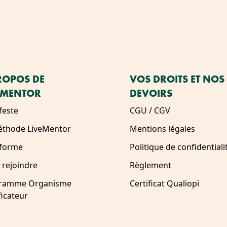
ROPOS DE
VOS DROITS ET NOS
EMENTOR
DEVOIRS
feste
CGU / CGV
éthode LiveMentor
Mentions légales
eforme
Politique de confidentiali
 rejoindre
Règlement
ramme Organisme
Certificat Qualiopi
ficateur