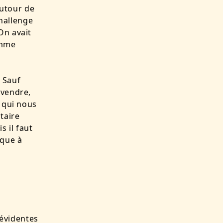
utour de
hallenge
On avait
omme
. Sauf
 vendre,
e qui nous
taire
s il faut
ique à
évidentes