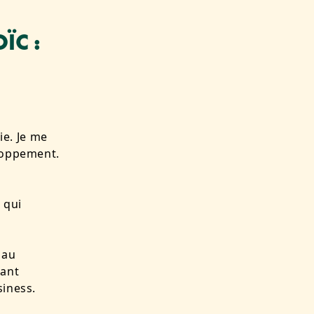
ÏC :
e. Je me
eloppement.
 qui
 au
nant
siness.