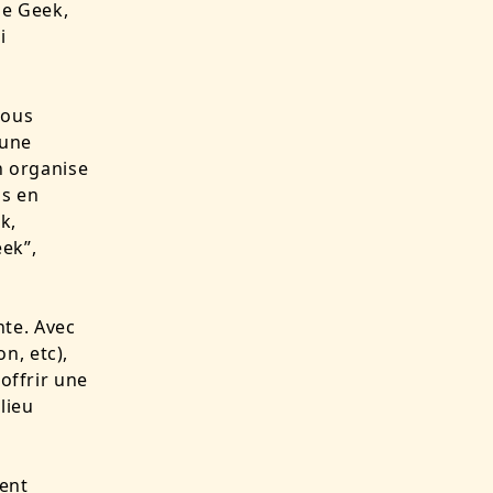
ue Geek,
i
nous
 une
on organise
us en
k,
eek”,
nte. Avec
n, etc),
 offrir une
lieu
ment