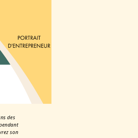
ans des
 pendant
vrez son