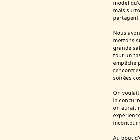
model qu’
mais surto
partagent 
Nous avons
mettons su
grande sal
tout un ta
empêche pa
rencontres
soirées co
On voulait
la concurr
on aurait 
expérience
incontourn
Au bout d’