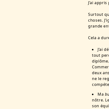
J’ai appri
Surtout qu
choses. J’
grande en
Cela a dur
J’ai 
tout per
diplôme.
Commerci
deux ans
ne le re
compéte
Ma
bu
nôtre. L
son équip