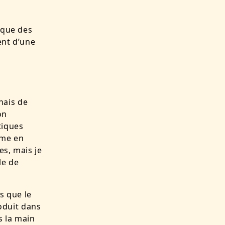
ique des
ent d’une
nais de
on
tiques
ôme en
es, mais je
le de
s que le
oduit dans
ns la main