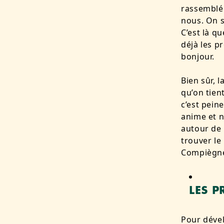
rassemblé
nous. On 
C’est là q
déjà les p
bonjour.
Bien sûr, l
qu’on tien
c’est pein
anime et n
autour de 
trouver le
Compiègn
LES P
Pour déve