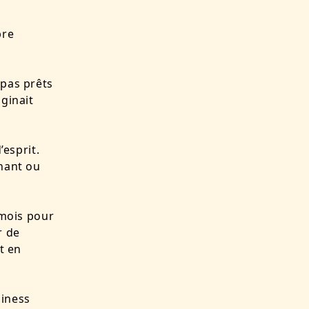
pre
 pas prêts
aginait
’esprit.
enant ou
 mois pour
r de
t en
siness