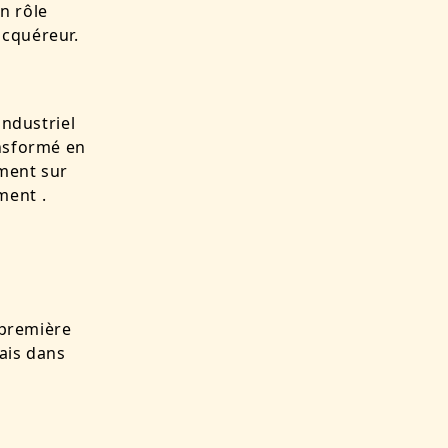
n rôle
 acquéreur.
industriel
ansformé en
mment sur
ment .
 première
tais dans