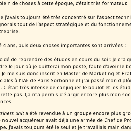
s plein de choses à cette époque, c’était très formateur.
e j’avais toujours été très concentré sur l’aspect techn
ignorais tout de l’aspect stratégique et du fonctionnem
treprise.
é 4 ans, puis deux choses importantes sont arrivées :
décidé de reprendre des études en cours du soir. Je craig
dre le jour où je quitterai mon poste, faute d’avoir le b
 Je me suis donc inscrit en Master de Marketing et Pra
ales à l’IAE de Paris Sorbonne et j ‘ai passé mon dipl
. C’était très intense de conjuguer le boulot et les étud
grette pas. Ça m’a permis d’élargir encore plus mon soc
nces.
siness unit
a été revendue à un groupe encore plus gro
e nouvel acquéreur avait déjà une armée de Chef de Pr
e. J’avais toujours été le seul et je travaillais main da