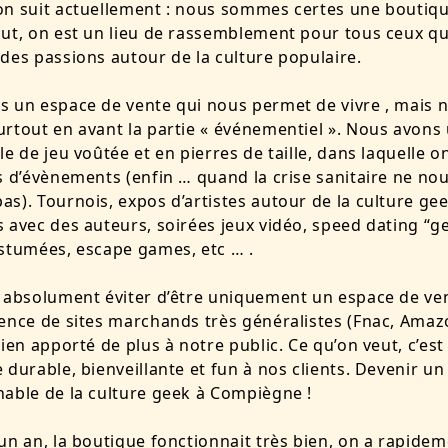
on suit actuellement : nous sommes certes une boutiq
ut, on est un lieu de rassemblement pour tous ceux qu
des passions autour de la culture populaire.
 un espace de vente qui nous permet de vivre , mais 
rtout en avant la partie « événementiel ». Nous avons
le de jeu voûtée et en pierres de taille, dans laquelle 
s d’évènements (enfin … quand la crise sanitaire ne no
s). Tournois, expos d’artistes autour de la culture gee
 avec des auteurs, soirées jeux vidéo, speed dating “g
stumées, escape games, etc … .
 absolument éviter d’être uniquement un espace de ve
ence de sites marchands très généralistes (Fnac, Amazo
rien apporté de plus à notre public. Ce qu’on veut, c’est
 durable, bienveillante et fun à nos clients. Devenir un 
able de la culture geek à Compiègne !
un an, la boutique fonctionnait très bien, on a rapide