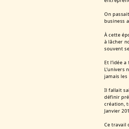
entrepren
On passait
business a
À cette ép
à lâcher n
souvent s
Et l’idée a
L’univers 
jamais les 
Il fallait
définir pr
création, 
Janvier 20
Ce travail