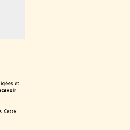
igées et
ecevoir
D. Cette