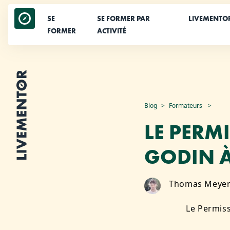
SE
SE FORMER PAR
LIVEMENTO
FORMER
ACTIVITÉ
Aller
Blog
Formateurs
au
LE PERM
contenu
GODIN À
Thomas Meye
Le Permiss