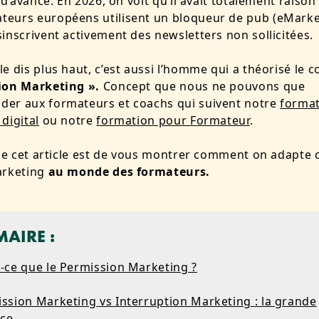
s d’avance. En 2026, on voit qu’il avait totalement raison
eurs européens utilisent un bloqueur de pub (eMarke
inscrivent activement des newsletters non sollicitées.
e dis plus haut, c’est aussi l’homme qui a théorisé le 
ion Marketing ».
Concept que nous ne pouvons que
er aux formateurs et coachs qui suivent notre
forma
digital
ou notre
formation pour Formateur
.
 de cet article est de vous montrer comment on adapte 
arketing
au monde des formateurs.
AIRE :
t-ce que le Permission Marketing ?
ission Marketing vs Interruption Marketing : la grande
nce