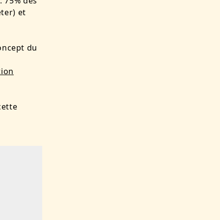
 : 75% des
ter) et
concept du
tion
cette