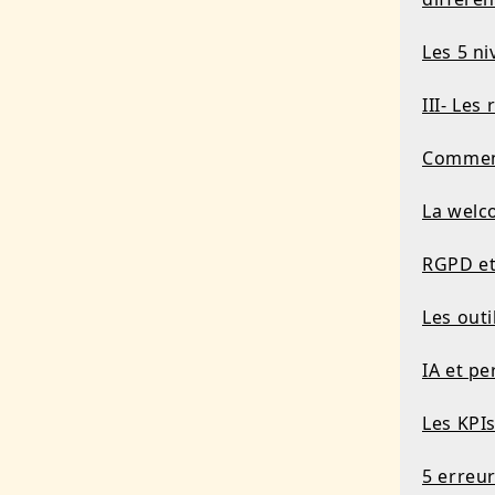
Les 5 n
III- Le
Comment
La welc
RGPD et
Les out
IA et pe
Les KPI
5 erreur