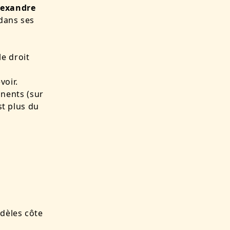
lexandre
 dans ses
le droit
voir.
tinents (sur
st plus du
odèles côte