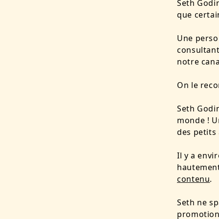
Seth Godin
que certai
Une person
consultant
notre cana
On le reco
Seth Godin
monde ! Un
des petits
Il y a env
hautement
contenu
.
Seth ne sp
promotion 