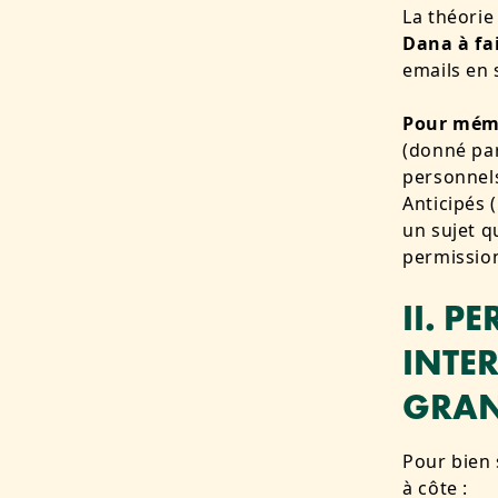
La théorie
Dana à fai
emails en 
Pour mémo
(donné par
personnels
Anticipés (
un sujet q
permissio
II. 
INTE
GRAN
Pour bien 
à côte :