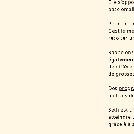
Elle s’opp
base email
Pour un
f
C’est le m
récolter un
Rappelon
également
de différe
de grosses
Des
progr
millions d
Seth est u
atteindre 
grâce à à 