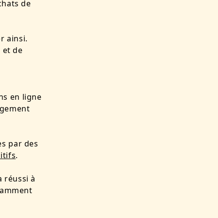
chats de
r ainsi.
 et de
ns en ligne
nagement
es par des
itifs
.
 réussi à
notamment