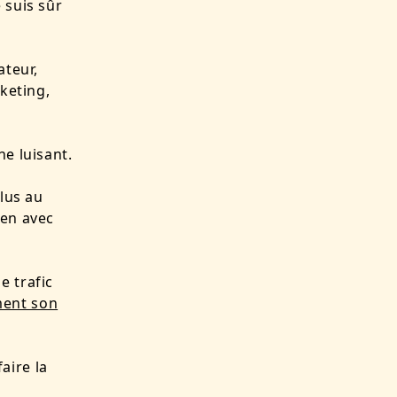
 suis sûr
ateur,
rketing,
ne luisant.
 lus au
ien avec
De trafic
ment son
aire la