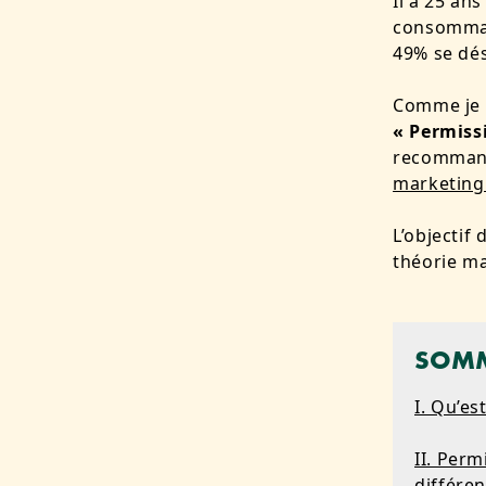
Il a 25 an
consommat
49% se dés
Comme je l
« Permiss
recommand
marketing 
L’objectif
théorie m
SOMM
I. Qu’es
II. Perm
différe