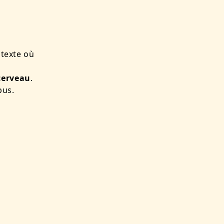
ntexte où
cerveau
.
pus.