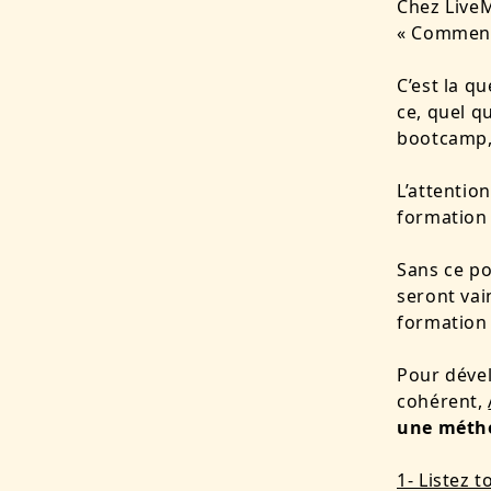
Chez LiveM
« Comment
C’est la q
ce, quel q
bootcamp, 
L’attentio
formation
Sans ce po
seront vai
formation 
Pour dével
cohérent,
une métho
1- Listez 