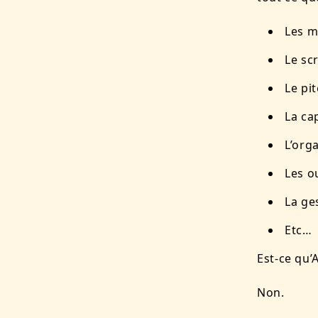
Les m
Le sc
Le pi
La ca
L’orga
Les o
La ge
Etc…
Est-ce qu’
Non.