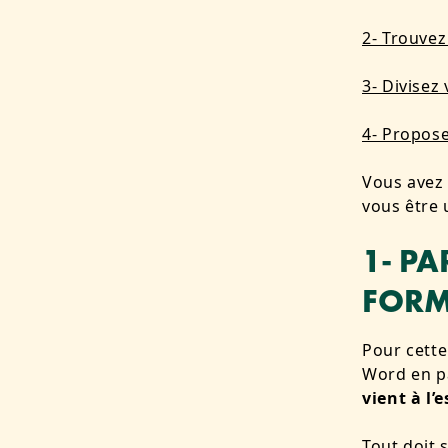
2- Trouvez
3- Divisez
4- Propose
Vous avez
vous être u
1- PA
FORMA
Pour cett
Word en pa
vient à l’e
Tout doit s