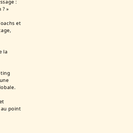
ssage :
 ? »
Coachs et
tage,
e la
eting
 une
lobale.
et
 au point