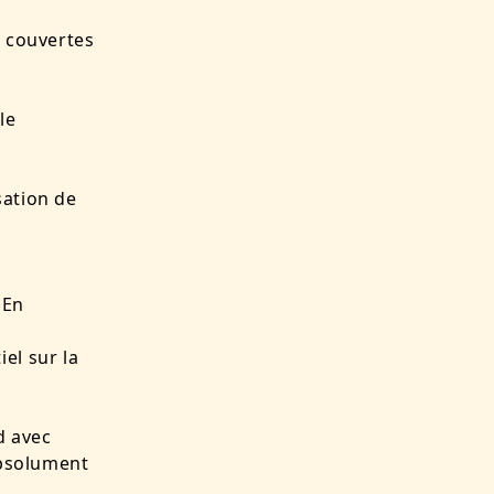
s couvertes
le
ation de
 En
el sur la
d avec
absolument