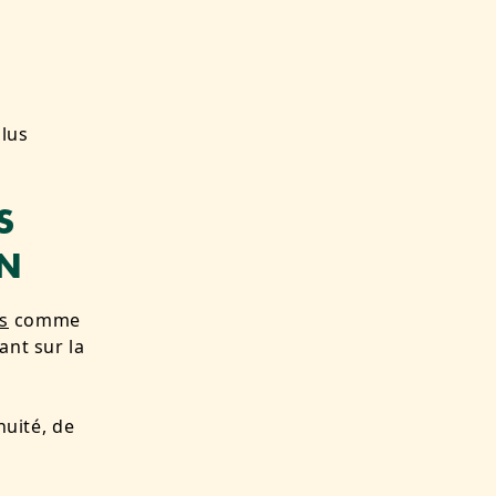
plus
S
ON
s
comme
ant sur la
nuité, de