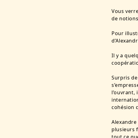
Vous verre
de notions
Pour illus
d’Alexandr
Il y a que
coopérati
Surpris de
s’empresse
l’ouvrant, 
internatio
cohésion d
Alexandre 
plusieurs 
tout ce qu