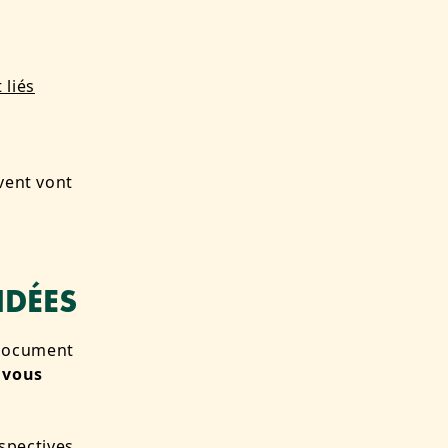
 liés
ivent vont
IDÉES
 document
 vous
rspectives,