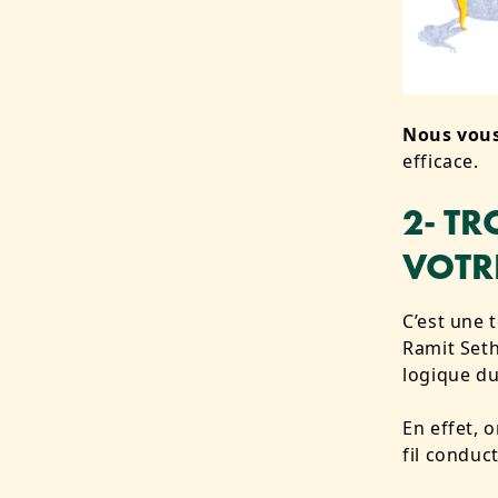
Nous vous
efficace.
2- TR
VOTR
C’est une 
Ramit Seth
logique d
En effet, o
fil conduct