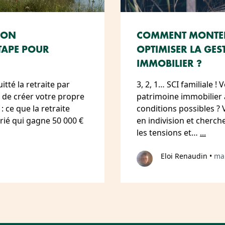
ION
COMMENT MONTER 
ÉTAPE POUR
OPTIMISER LA GES
IMMOBILIER ?
itté la retraite par
3, 2, 1… SCI familiale 
s de créer votre propre
patrimoine immobilier 
: ce que la retraite
conditions possibles ?
rié qui gagne 50 000 €
en indivision et cherch
les tensions et…
...
Eloi Renaudin
•
mar