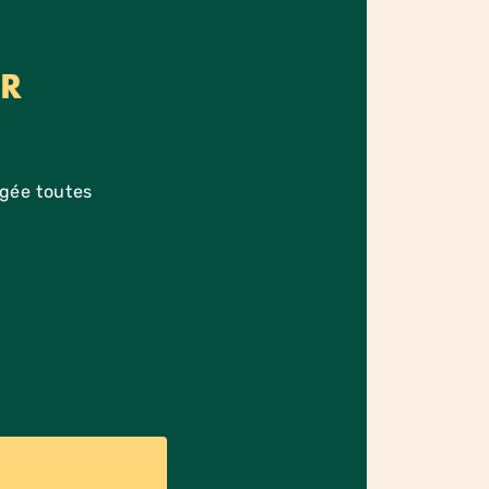
ER
agée toutes