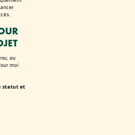
fiquement
nancer
ccès.
POUR
OJET
enu, au
Pour moi
 statut et