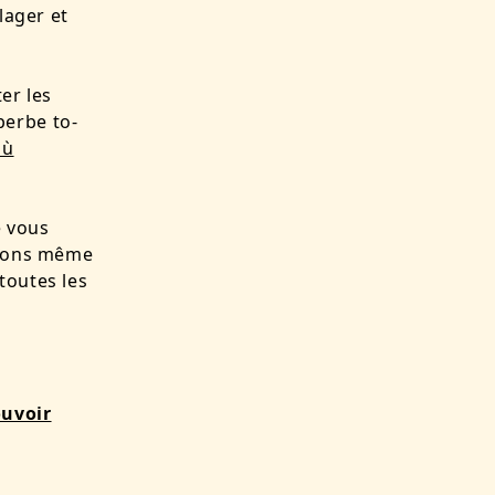
lager et
er les
perbe to-
où
e vous
ferons même
toutes les
ouvoir