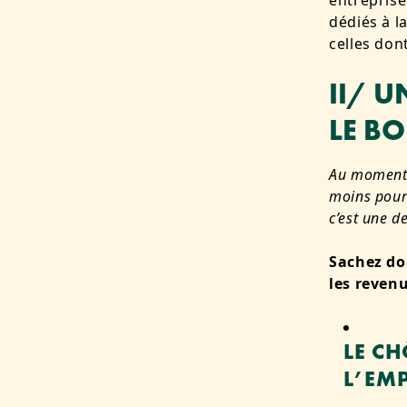
entreprise
dédiés à l
celles don
II/ 
LE B
Au moment d
moins pour
c’est une d
Sachez do
les revenu
LE C
L’EMP