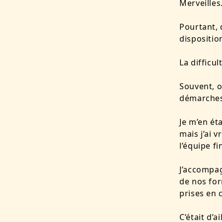
Merveilles
Pourtant, d
dispositio
La difficu
Souvent, o
démarches 
Je m’en ét
mais j’ai 
l’équipe f
J’accompag
de nos for
prises en 
C’était d’