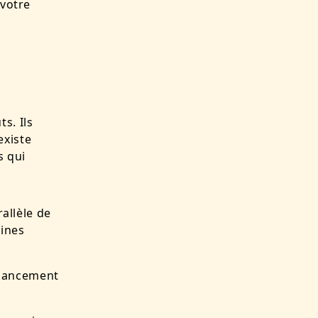
 votre
s. Ils
 existe
s qui
allèle de
aines
 lancement