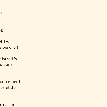
la
er.
t les
e perdre !
istratifs
is dans
financement
des et de
formations