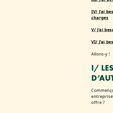
IV/ J’ai b
charges
V/ J’ai b
VI/ J’ai b
Allons-y !
I/ LE
D’AU
Commençons
entreprise
offre ?