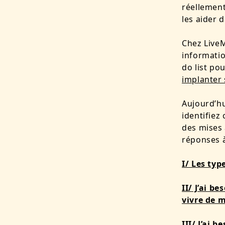
réellement
les aider 
Chez LiveM
informatio
do list po
implanter 
Aujourd’hu
identifiez
des mises 
réponses à
I/ Les typ
II/ J’ai b
vivre de 
III/ J’ai 