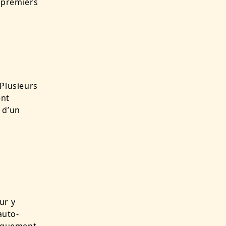
 premiers
 Plusieurs
ent
n d’un
ur y
auto-