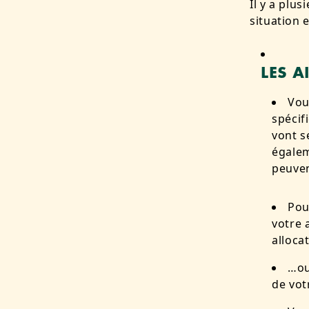
Il y a plu
situation e
LES A
Vou
spécif
vont s
égalem
peuven
Pou
votre 
alloca
…ou
de vot