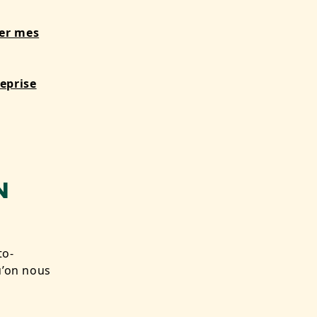
uer mes
eprise
N
to-
u’on nous