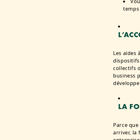
Vou
temps 
L’AC
Les aides 
dispositi
collectifs 
business p
développer
LA F
Parce que 
arriver, l