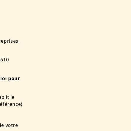
reprises,
 610
ploi pour
blit le
Référence)
de votre