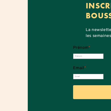
INSCR
BOUS
La newslette
les semaines
Prénom
*
Email
*