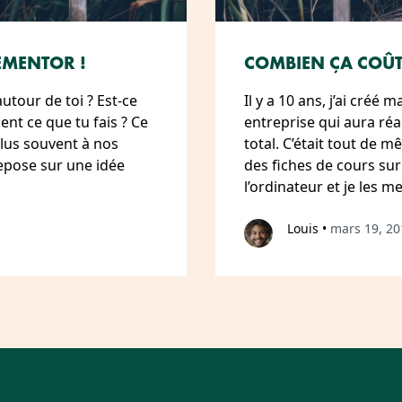
EMENTOR !
COMBIEN ÇA COÛTE
tour de toi ? Est-ce
Il y a 10 ans, j’ai créé
nt ce que tu fais ? Ce
entreprise qui aura réal
lus souvent à nos
total. C’était tout de 
epose sur une idée
des fiches de cours sur 
l’ordinateur et je les m
Louis
•
mars 19, 20