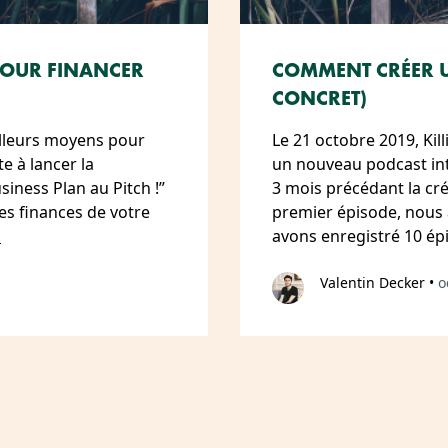
 POUR FINANCER
COMMENT CRÉER UN
CONCRET)
eilleurs moyens pour
Le 21 octobre 2019, Kil
e à lancer la
un nouveau podcast inti
siness Plan au Pitch !”
3 mois précédant la cr
es finances de votre
premier épisode, nous 
.
avons enregistré 10 é
Valentin Decker
•
o