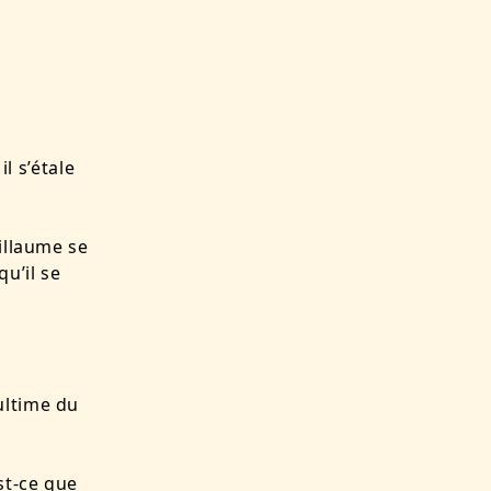
il s’étale
illaume se
u’il se
ultime du
st-ce que