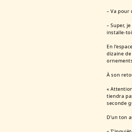
– Va pour 
– Super, j
installe-to
En l’espac
dizaine de 
ornements 
À son reto
« Attention
tiendra pa
seconde g
D’un ton a
« T’inquièt