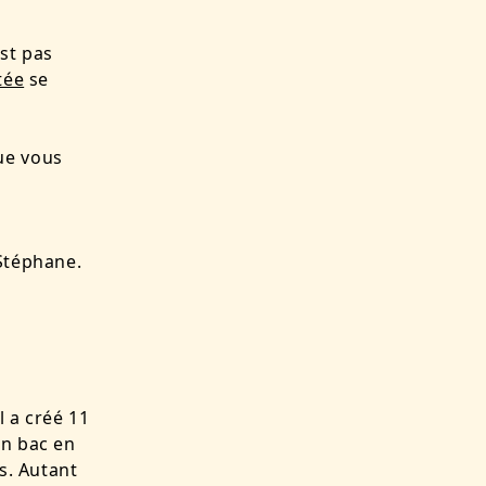
st pas
tée
se
ue vous
 Stéphane.
l a créé 11
un bac en
s. Autant