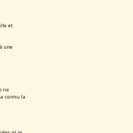
lle et
 à une
e ne
 a connu la
nées et je