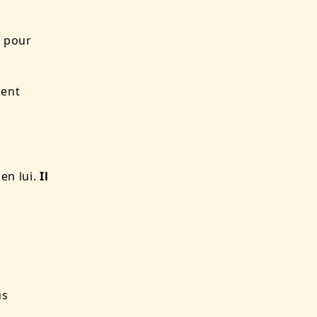
é pour
lent
 en lui.
Il
us