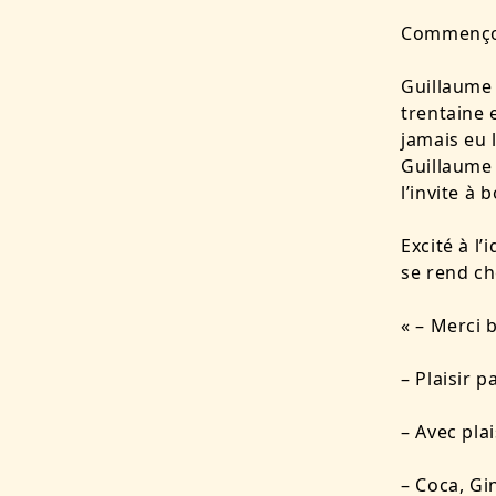
Commençons
Guillaume 
trentaine 
jamais eu 
Guillaume 
l’invite à 
Excité à l
se rend ch
« – Merci 
– Plaisir p
– Avec pla
– Coca, Gi