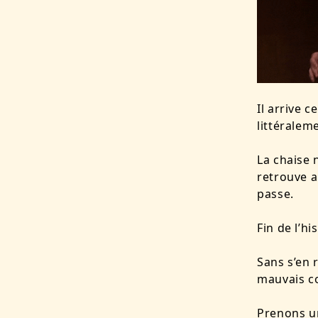
Il arrive c
littéraleme
La chaise 
retrouve a
passe.
Fin de l’hi
Sans s’en 
mauvais c
Prenons un