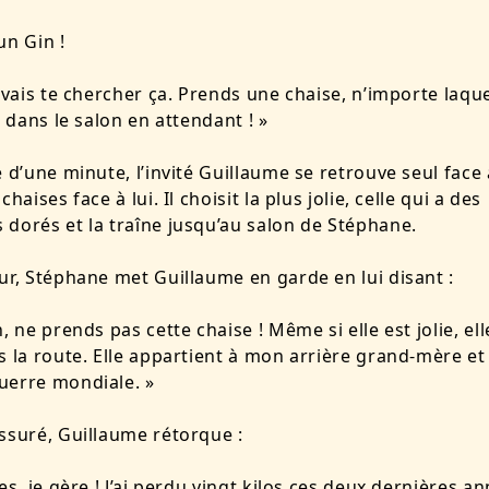
un Gin !
e vais te chercher ça. Prends une chaise, n’importe laque
i dans le salon en attendant ! »
e d’une minute, l’invité Guillaume se retrouve seul face
chaises face à lui. Il choisit la plus jolie, celle qui a des
dorés et la traîne jusqu’au salon de Stéphane.
ur, Stéphane met Guillaume en garde en lui disant :
, ne prends pas cette chaise ! Même si elle est jolie, ell
s la route. Elle appartient à mon arrière grand-mère et
uerre mondiale. »
ssuré, Guillaume rétorque :
es, je gère ! J’ai perdu vingt kilos ces deux dernières an