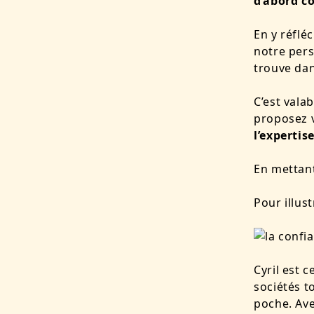
d’abord co
En y réflé
notre pers
trouve dan
C’est vala
proposez v
l’experti
En mettant
Pour illus
Cyril est c
sociétés t
poche. Ave