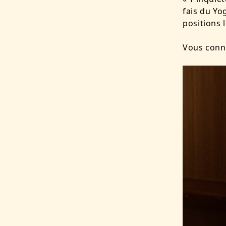
fais du Yo
positions l
Vous conna