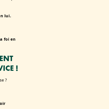
n lui.
a foi en
ENT
ICE !
se ?
oir