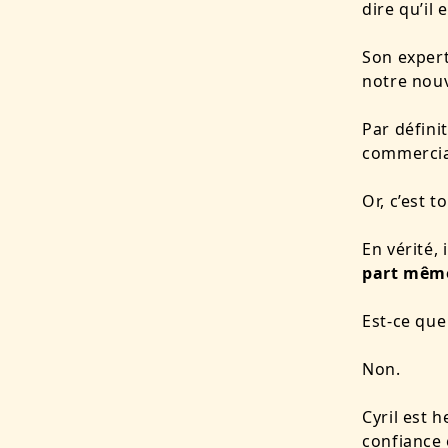
dire qu’il 
Son expert
notre nou
Par défini
commercia
Or, c’est t
En vérité, 
part même
Est-ce que
Non.
Cyril est 
confiance 