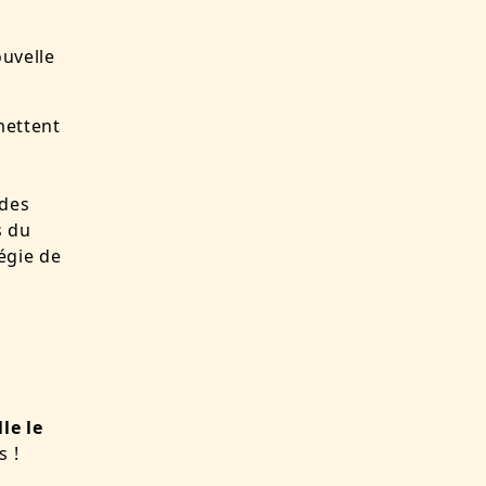
ouvelle
mettent
 des
s du
égie de
le le
s !