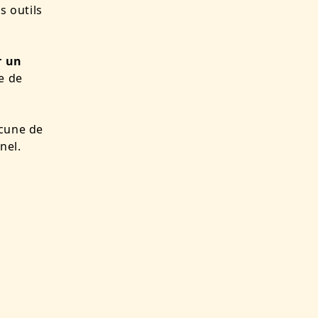
s outils
r un
e de
acune de
nel.