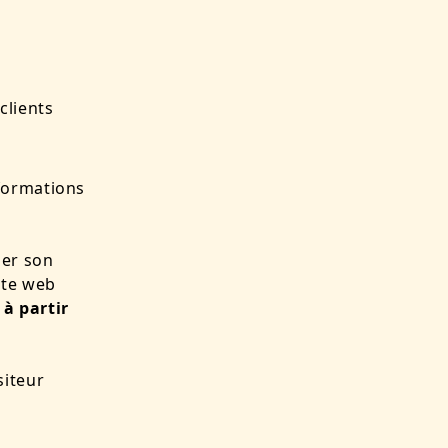
clients
formations
ler son
site web
à partir
siteur