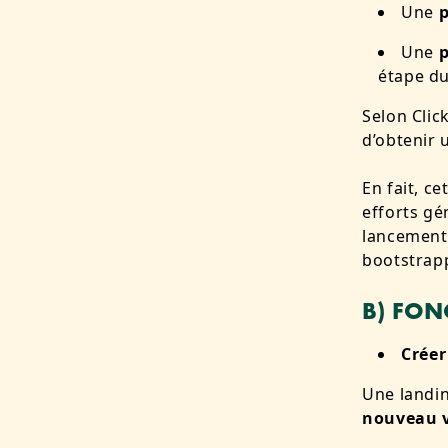
Une
p
Une
étape du
Selon Clic
d’obtenir 
En fait, ce
efforts gé
lancement
bootstrap
B) FON
Créer
Une landi
nouveau v