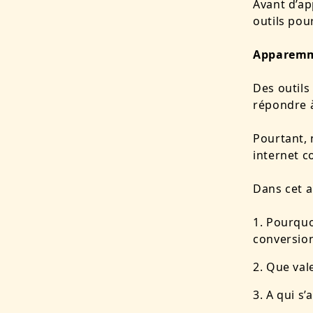
Avant d’ap
outils pou
Apparemme
Des outils
répondre à
Pourtant, 
internet c
Dans cet a
Pourquoi
conversion
Que val
A qui s’