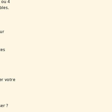
3 ou 4
bles.
our
tes
er votre
ser ?