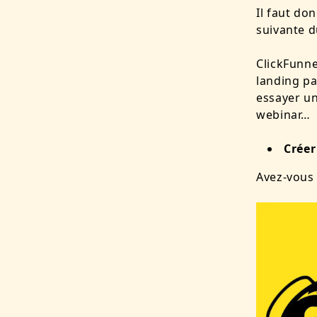
Il faut do
suivante d
ClickFunne
landing pa
essayer un
webinar…
Créer
Avez-vous 