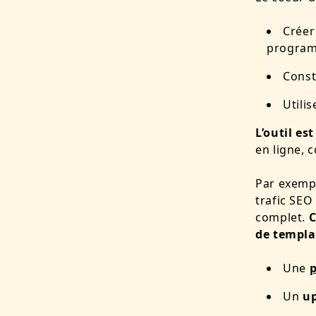
Créer
progra
Const
Utilis
L’outil es
en ligne, 
Par exemp
trafic SEO
complet.
C
de templa
Une
p
Un
up