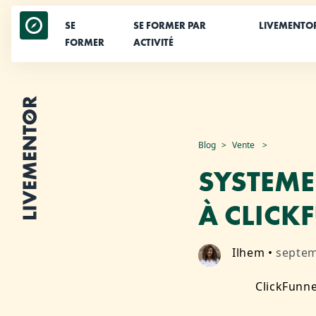
SE
SE FORMER PAR
LIVEMENTO
FORMER
ACTIVITÉ
Aller
Blog
Vente
au
SYSTEME.
contenu
À CLICK
Ilhem
•
septem
ClickFunne