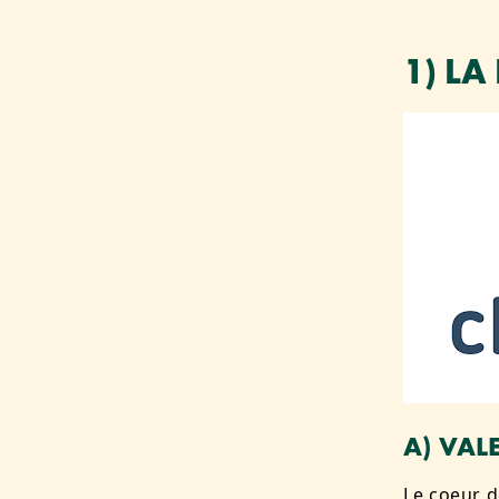
1) L
A) VAL
Le coeur d