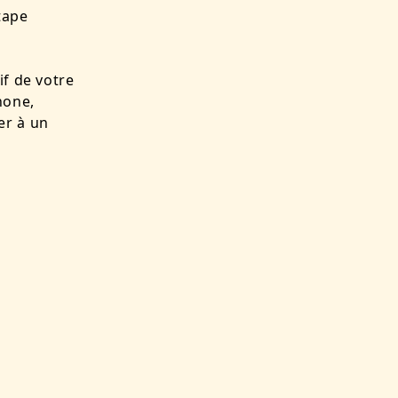
tape
if de votre
hone,
er à un