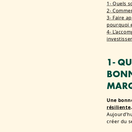
1- Quels s
2- Comment
3- Faire a
pourquoi e
4- L’acco
investisse
1- Q
BONNE
MARQ
Une bonne
résiliente
Aujourd’h
créer du s