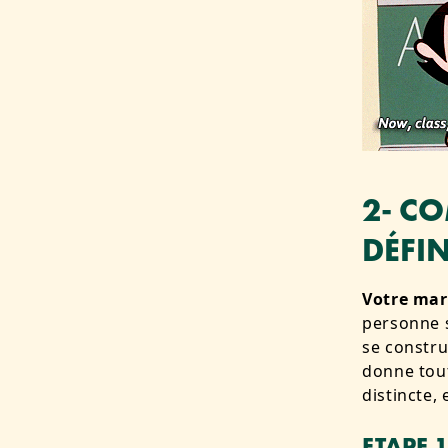
2- C
DÉFIN
Votre marq
personne s
se constru
donne tou
distincte,
ETAPE 1