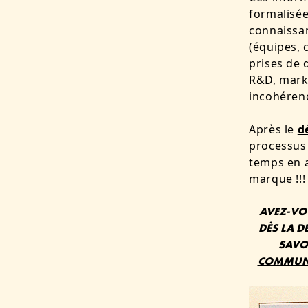
formalisé
connaissan
(équipes, 
prises de 
R&D, marke
incohérenc
Après le
d
processus 
temps en a
marque !!
AVEZ-VOU
DÈS LA D
SAVOI
COMMUNIC