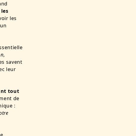
rand
 les
oir les
’un
sentielle
n,
les savent
ec leur
nt tout
ement de
nique :
otre
re