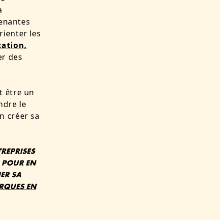
a
renantes
ienter les
ation,
er des
t être un
ndre le
n créer sa
TREPRISES
? POUR EN
ER SA
ARQUES EN