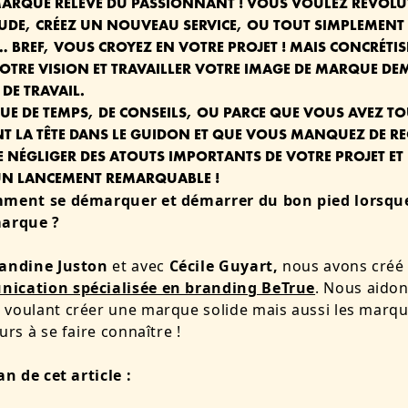
MARQUE RELÈVE DU PASSIONNANT ! VOUS VOULEZ RÉVOL
UDE, CRÉEZ UN NOUVEAU SERVICE, OU TOUT SIMPLEMEN
 BREF, VOUS CROYEZ EN VOTRE PROJET ! MAIS CONCRÉTIS
VOTRE VISION ET TRAVAILLER VOTRE
IMAGE DE MARQUE
DE
DE TRAVAIL.
E DE TEMPS, DE CONSEILS, OU PARCE QUE VOUS AVEZ TO
T LA TÊTE DANS LE GUIDON ET QUE VOUS MANQUEZ DE R
E NÉGLIGER DES ATOUTS IMPORTANTS DE VOTRE PROJET ET 
UN LANCEMENT REMARQUABLE !
mment se démarquer et démarrer du bon pied lorsque
marque ?
ndine Juston
et avec
Cécile Guyart
,
nous avons créé 
ication spécialisée en branding BeTrue
. Nous aidon
voulant créer une marque solide mais aussi les marqu
urs à se faire connaître !
an de cet article :