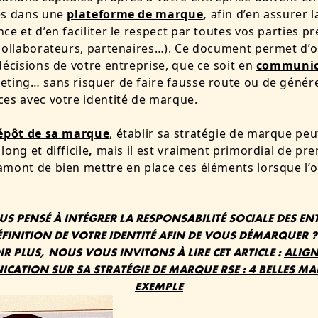
es dans une
plateforme de marque
,
afin d’en assurer l
ce et d’en faciliter le respect par toutes vos parties p
collaborateurs, partenaires…).
Ce document permet d’or
décisions de votre entreprise, que ce soit en
communic
ting… sans risquer de faire fausse route ou de génér
es avec votre identité de marque.
épôt de sa marque
, établir sa stratégie de marque peu
long et difficile
,
mais il est vraiment primordial de pre
mont de bien mettre en place ces éléments lorsque l’o
!
S PENSÉ À INTÉGRER LA RESPONSABILITÉ SOCIALE DES EN
ÉFINITION DE VOTRE IDENTITÉ AFIN DE VOUS DÉMARQUER 
R PLUS, NOUS VOUS INVITONS À LIRE CET ARTICLE :
ALIGN
ATION SUR SA STRATÉGIE DE MARQUE RSE : 4 BELLES M
EXEMPLE