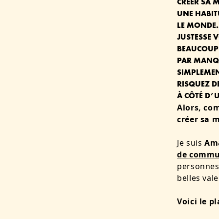
CRÉER SA 
UNE HABIT
LE MONDE…
JUSTESSE 
BEAUCOUP 
PAR MANQU
SIMPLEMEN
RISQUEZ D
À CÔTÉ D’
Alors, co
créer sa 
Je suis
Ama
de commun
personnes 
belles vale
Voici le pl