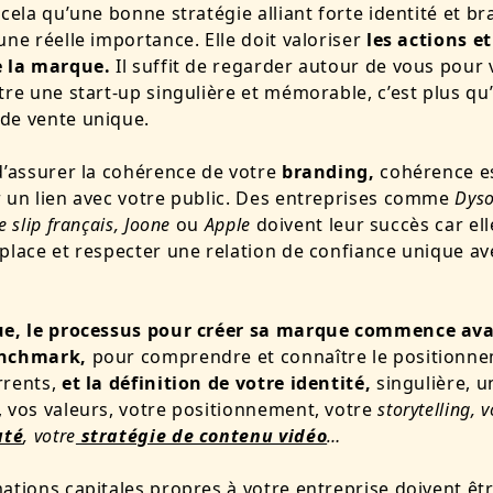
 cela qu’une bonne stratégie alliant forte identité et b
une réelle importance. Elle doit valoriser
les actions et
e la marque.
Il suffit de regarder autour de vous pour v
tre une start-up singulière et mémorable, c’est plus qu
de vente unique.
d’assurer la cohérence de votre
branding
,
cohérence es
 un lien avec votre public. Des entreprises comme
Dyso
e slip français, Joone
ou
Apple
doivent leur succès car el
place et respecter une relation de confiance unique av
ue, le processus pour créer sa marque
commence ava
enchmark,
pour comprendre et connaître le positionn
rents,
et la définition de votre identité,
singulière, u
 vos valeurs, votre positionnement, votre
storytelling, v
té
, votre
stratégie de contenu vidéo
…
ations capitales propres à votre entreprise doivent êt