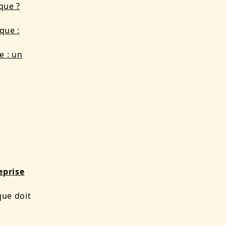
que ?
que :
e : un
eprise
que doit