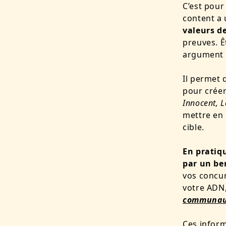
C’est pour
content a 
valeurs d
preuves.
Ê
argument 
Il permet 
pour créer
Innocent, L
mettre en 
cible.
En pratiq
par un b
vos concur
votre ADN,
communau
Ces inform