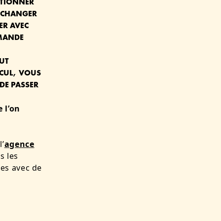
UTIONNER
T CHANGER
ER AVEC
MANDE
UT
ECUL, VOUS
DE PASSER
 l’on
l’
agence
s les
es avec de