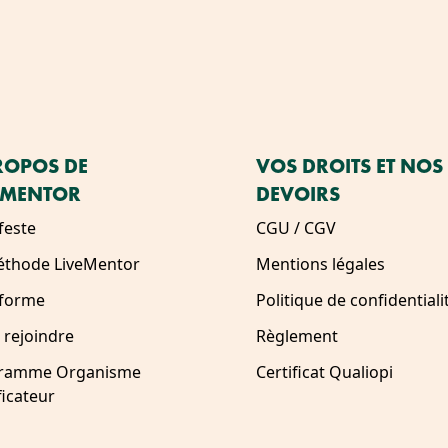
ROPOS DE
VOS DROITS ET NOS
EMENTOR
DEVOIRS
feste
CGU / CGV
éthode LiveMentor
Mentions légales
eforme
Politique de confidentiali
 rejoindre
Règlement
ramme Organisme
Certificat Qualiopi
ficateur