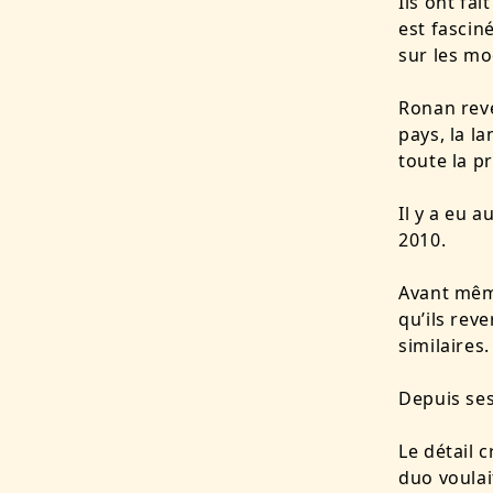
Ils ont fa
est fasciné
sur les mo
Ronan reve
pays, la la
toute la p
Il y a eu 
2010.
Avant même
qu’ils rev
similaires.
Depuis se
Le détail c
duo voulai