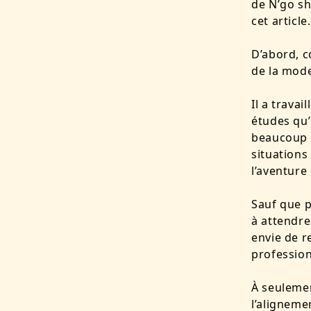
de N’go sh
cet article
D’abord, c
de la mod
Il a trava
études qu’
beaucoup d
situations
l’aventure 
Sauf que pe
à attendre
envie de r
profession
À seulemen
l’aligneme