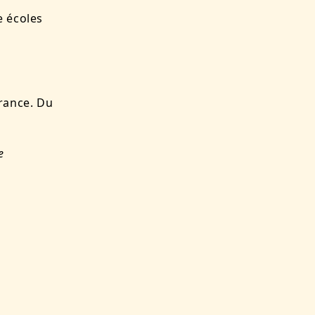
e écoles
rance. Du
e