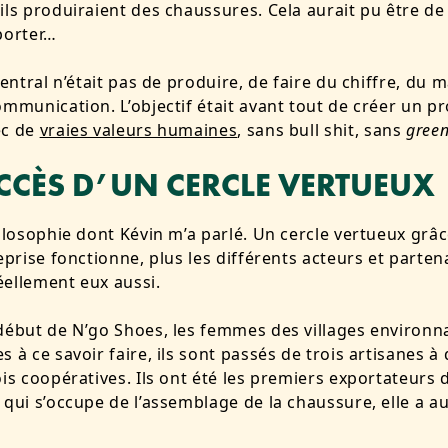
ils produiraient des chaussures. Cela aurait pu être de 
 porter…
 central n’était pas de produire, de faire du chiffre, du 
ommunication. L’objectif était avant tout de créer un pr
ec de
vraies valeurs humaines
, sans bull shit, sans
gree
UCCÈS D’UN CERCLE VERTUEUX
hilosophie dont Kévin m’a parlé. Un cercle vertueux grâ
reprise fonctionne, plus les différents acteurs et parten
ellement eux aussi.
début de N’go Shoes, les femmes des villages environn
s à ce savoir faire, ils sont passés de trois artisanes à
ois coopératives. Ils ont été les premiers exportateurs d
 qui s’occupe de l’assemblage de la chaussure, elle a a