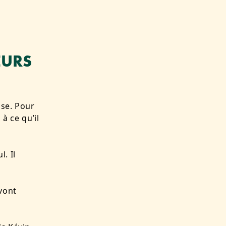
EURS
nse. Pour
 à ce qu’il
. Il
vont