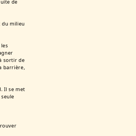
suite de
 du milieu
 les
pagner
à sortir de
a barrière,
. Il se met
 seule
trouver