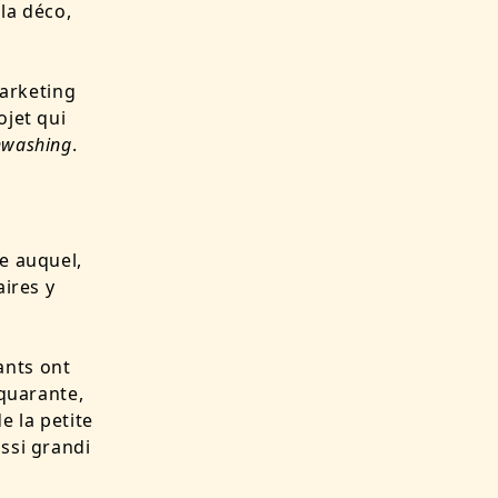
la déco,
marketing
ojet qui
nwashing
.
ce auquel,
aires y
ants ont
 quarante,
e la petite
ussi grandi