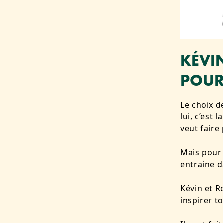
KÉVI
POUR
Le choix d
lui, c’est 
veut faire
Mais pour 
entraine d
Kévin et R
inspirer t