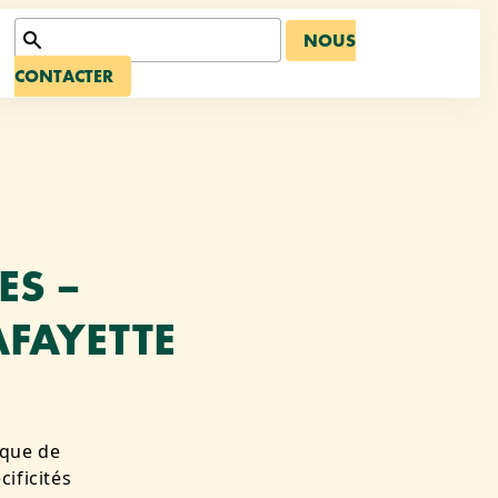
NOUS
CONTACTER
ES –
AFAYETTE
rque de
ificités