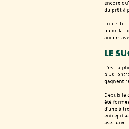
encore qu’
du prêt à
L’objectif
ou de la c
anime, av
LE S
C’est la p
plus l’ent
gagnent ré
Depuis le 
été formée
d’une à tr
entreprise
avec eux.