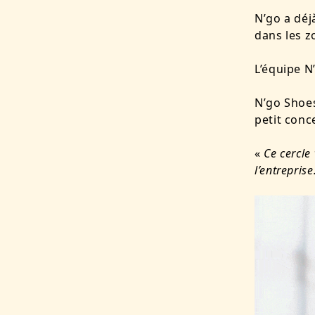
N’go a déj
dans les z
L’équipe N
N’go Shoes
petit conc
«
Ce cercle 
l’entreprise