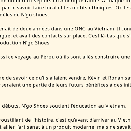
it de nombreux séjours en Amérique Latine. A chaque fo
 par le savoir faire local et les motifs ethniques. On le
dèles de N’go shoes.
nait de deux années dans une ONG au Vietnam. Il conn
ngue, et avait des contacts sur place. C’est là-bas que s’
roduction N’go Shoes.
aussi ce voyage au Pérou où ils sont allés construire un
 de savoir ce qu’ils allaient vendre, Kévin et Ronan sa
erseraient une partie de leurs futurs bénéfices à des init
s débuts,
N’go Shoes soutient l’éducation au Vietnam
.
roustillant de l’histoire, c’est qu’avant d’arriver au Vie
t allier l’artisanat à un produit moderne, mais ne savai