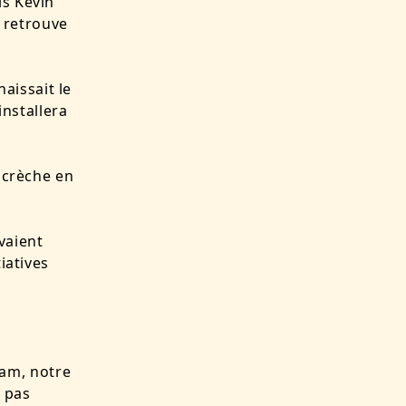
is Kévin
s retrouve
aissait le
installera
e crèche en
vaient
iatives
tnam, notre
t pas