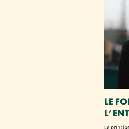
LE F
L’ENT
Le princip