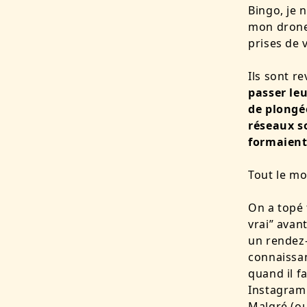
Bingo, je n
mon drone 
prises de 
Ils sont r
passer le
de plongée
réseaux so
formaient
Tout le mo
On a topé 
vrai” avan
un rendez-
connaissan
quand il f
Instagram 
Malgré (ou