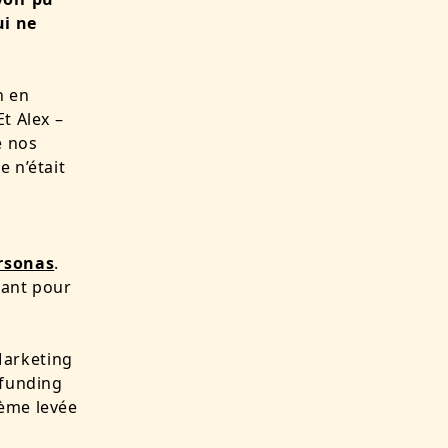
ui ne
h en
t Alex –
é nos
e n’était
rsonas
.
yant pour
 Marketing
dfunding
ième levée