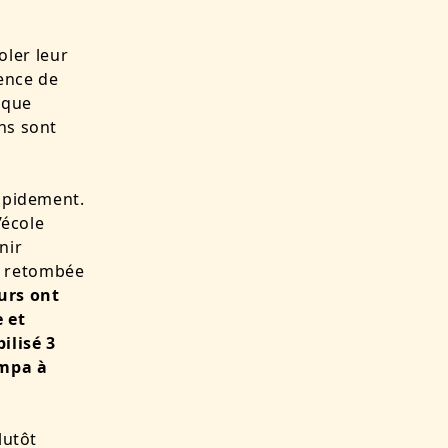
voler leur
uence de
t que
hs sont
apidement.
’école
nir
e retombée
urs ont
 et
ilisé 3
ympa à
lutôt