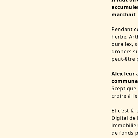
accumuler
marchait 
Pendant ce
herbe, Art
dura lex, 
droners su
peut-être 
Alex leur 
communaut
Sceptique,
croire à l
Et c’est là
Digital de
immobilie
de fonds p