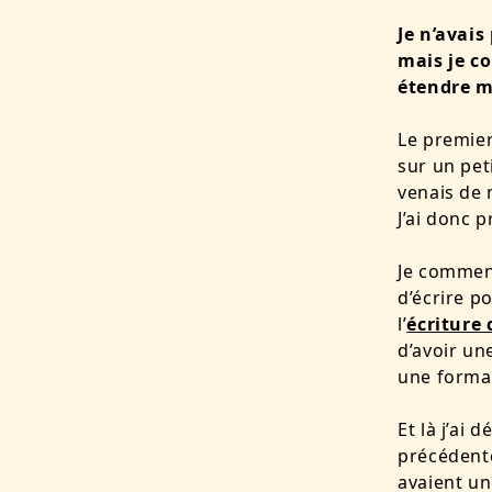
J
e n’avais
mais je c
étendre m
Le premier
sur un pet
venais de 
J’ai donc p
Je commenç
d’écrire p
l’
écriture 
d’avoir un
une format
Et là j’ai 
précédente
avaient u