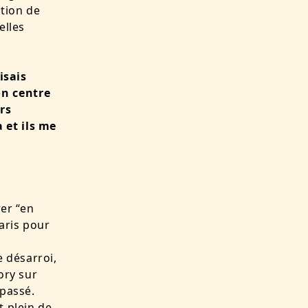
ation de
elles
isais
on centre
rs
 et ils me
er “en
Paris pour
 désarroi,
ory sur
 passé.
t plein de