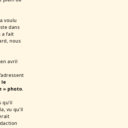
 a voulu
iste dans
 a fait
tard, nous
en avril
s’adressent
 le
e » photo
.
 qu’il
a, vu qu’il
erait
édaction