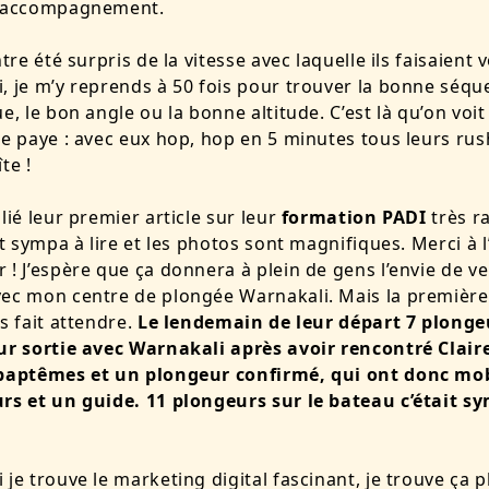
d’accompagnement.
ntre été surpris de la vitesse avec laquelle ils faisaient 
, je m’y reprends à 50 fois pour trouver la bonne séq
ue, le bon angle ou la bonne altitude. C’est là qu’on voi
ce paye : avec eux hop, hop en 5 minutes tous leurs rus
te !
lié leur premier article sur leur
formation PADI
très r
st sympa à lire et les photos sont magnifiques. Merci à l
 ! J’espère que ça donnera à plein de gens l’envie de ve
vec mon
centre de plongée Warnakali
. Mais la premièr
as fait attendre.
Le lendemain de leur départ 7 plonge
ur sortie avec Warnakali après avoir rencontré Claire
 baptêmes et un plongeur confirmé, qui ont donc mob
rs et un guide. 11 plongeurs sur le bateau c’était s
 je trouve le marketing digital fascinant, je trouve ça p