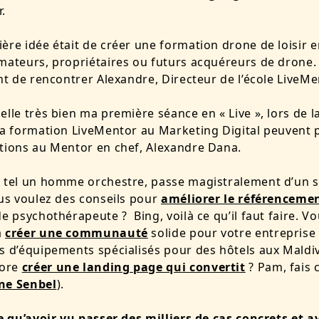
.
ère idée était de créer une formation drone de loisir e
mateurs, propriétaires ou futurs acquéreurs de drone.
ant de rencontrer Alexandre, Directeur de l’école LiveMe
elle très bien ma première séance en « Live », lors de l
la formation LiveMentor au Marketing Digital peuvent 
tions au Mentor en chef, Alexandre Dana.
 tel un homme orchestre, passe magistralement d’un s
ous voulez des conseils pour
améliorer le référenceme
e psychothérapeute ? Bing, voilà ce qu’il faut faire. V
à
créer une communauté
solide pour votre entreprise
s d’équipements spécialisés pour des hôtels aux Maldi
ore
créer une landing page qui convertit
? Pam, fais c
ne Senbel
).
re qu’avoir vu passer des milliers de cas concrets et a