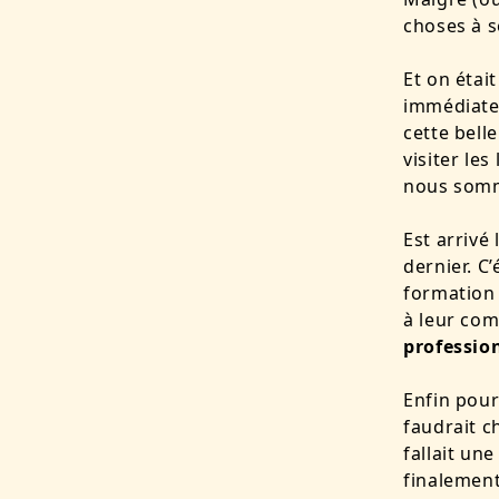
choses à s
Et on étai
immédiatem
cette belle
visiter le
nous somm
Est arrivé
dernier. C
formation 
à leur co
professio
Enfin pour 
faudrait c
fallait un
finalement