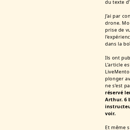
du texte 
J’ai par co
drone. Moi
prise de v
l’expérien
dans la boî
Ils ont pub
L’article e
LiveMentor
plonger a
ne s’est p
réservé le
Arthur. 6
instructeu
voir.
Et même si