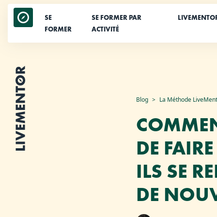
SE
SE FORMER PAR
LIVEMENTO
FORMER
ACTIVITÉ
Aller
Blog
La Méthode LiveMen
au
COMMENT
contenu
DE FAIR
ILS SE 
DE NOUV