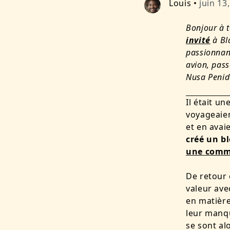
Louis
•
juin 13
Bonjour à t
invité
à Bla
passionnant
avion, pass
Nusa Penid
Il était un
voyageaien
et en avai
créé un b
une com
De retour 
valeur ave
en matière
leur manqu
se sont alo