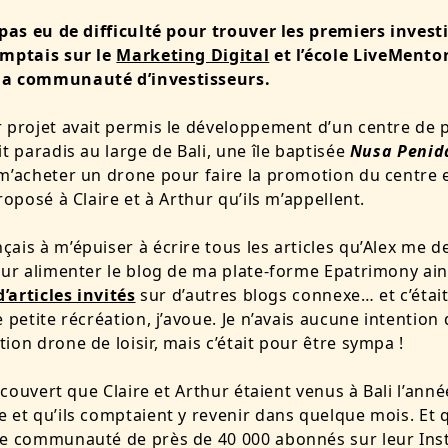
 pas eu de difficulté pour trouver les premiers invest
omptais sur le
Marketing Digital
et l’école LiveMento
a communauté d’investisseurs.
 projet avait permis le développement d’un centre de 
it paradis au large de Bali, une île baptisée
Nusa Penid
m’acheter un drone pour faire la promotion du centre et 
roposé à Claire et à Arthur qu’ils m’appellent.
ais à m’épuiser à écrire tous les articles qu’Alex me 
our alimenter le
blog de ma plate-forme Epatrimony ain
d’articles invités
sur d’autres blogs connexe…
et c’éta
e petite récréation, j’avoue. Je n’avais aucune intention
ion drone de loisir, mais c’était pour être sympa !
découvert que Claire et Arthur étaient venus à Bali l’anné
 et qu’ils comptaient y revenir dans quelque mois. Et q
ne communauté de près de 40 000 abonnés sur leur
Ins