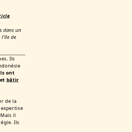
ticle
rs dans un
l’île de
es. Ils
Indonésie
Ils ont
 et
bâtir
er de la
 expertise
 Mais il
gie. Ils