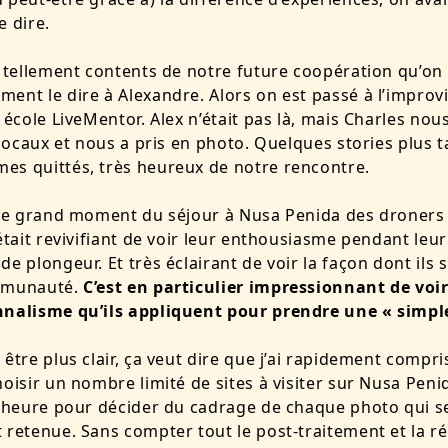
e dire.
t tellement contents de notre future coopération qu’on
ent le dire à Alexandre. Alors on est passé à l’improv
 école LiveMentor. Alex n’était pas là, mais Charles nous
s locaux et nous a pris en photo. Quelques stories plus 
es quittés, très heureux de notre rencontre.
 le grand moment du séjour à Nusa Penida des droners 
’était revivifiant de voir leur enthousiasme pendant leur
de plongeur. Et très éclairant de voir la façon dont ils 
mmunauté.
C’est en particulier impressionnant de voir
nnalisme qu’ils appliquent pour prendre une « simpl
être plus clair, ça veut dire que j’ai rapidement compris
hoisir un nombre limité de sites à visiter sur Nusa Penid
e heure pour décider du cadrage de chaque photo qui s
 retenue. Sans compter tout le post-traitement et la r