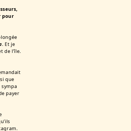
isseurs,
r pour
plongée
a
. Et je
de l’île.
demandait
si que
it sympa
 de payer
e
u’ils
tagram
.