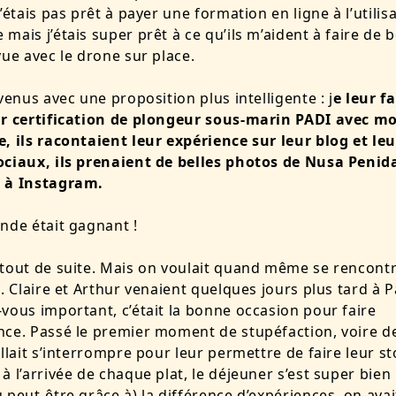
’étais pas prêt à payer une formation en ligne à l’utilis
mais j’étais super prêt à ce qu’ils m’aident à faire de b
vue avec le drone sur place.
evenus avec une proposition plus intelligente : j
e leur fa
ur certification de plongeur sous-marin PADI avec m
, ils racontaient leur expérience sur leur blog et leu
ciaux, ils prenaient de belles photos de Nusa Penida
 à Instagram.
nde était gagnant !
tout de suite. Mais on voulait quand même se rencontr
t. Claire et Arthur venaient quelques jours plus tard à 
vous important, c’était la bonne occasion pour faire
ce. Passé le premier moment de stupéfaction, voire de
allait s’interrompre pour leur permettre de faire leur st
à l’arrivée de chaque plat, le déjeuner s’est super bien
 peut-être grâce à) la différence d’expériences, on avai