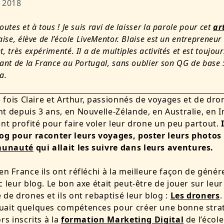
, 2018
outes et à tous ! Je suis ravi de laisser la parole pour cet
ar
ise, élève de l’école LiveMentor. Blaise est un entrepreneur
, très expérimenté. Il a de multiples activités et est toujou
ant de la France au Portugal, sans oublier son QG de base : 
a.
e fois Claire et Arthur, passionnés de voyages et de dron
t depuis 3 ans, en Nouvelle-Zélande, en Australie, en 
ent profité pour faire voler leur drone un peu partout.
log pour raconter leurs voyages, poster leurs photos
munauté
qui allait les suivre dans leurs aventures.
en France ils ont réfléchi à la meilleure façon de génér
c leur blog. Le bon axe était peut-être de jouer sur leur
 de drones et ils ont rebaptisé leur blog :
Les droners
.
ait quelques compétences pour créer une bonne straté
rs inscrits à la
formation Marketing Digital
de l’école