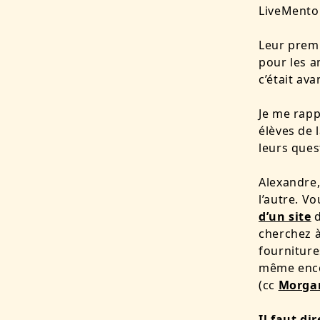
LiveMentor
Leur premi
pour les a
c’était av
Je me rapp
élèves de 
leurs ques
Alexandre,
l’autre. V
d’un site
d
cherchez 
fourniture
même enc
(cc
Morga
Il faut di