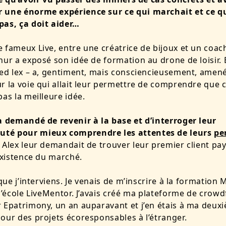
 une énorme expérience sur ce qui marchait et ce q
pas, ça doit aider…
 fameux Live, entre une créatrice de bijoux et un coac
hur a exposé son idée de formation au drone de loisir. E
sed lex – a, gentiment, mais consciencieusement, amen
r la voie qui allait leur permettre de comprendre que c
pas la meilleure idée.
a demandé de revenir à la base et d’interroger leur
é pour mieux comprendre les attentes de leurs
pe
 Alex leur demandait de trouver leur premier client pa
’existence du marché.
 que j’interviens. Je venais de m’inscrire à la formation
 l’école LiveMentor. J’avais créé ma plateforme de crow
r
Epatrimony
,
un an auparavant et j’en étais à ma deux
our des projets écoresponsables à l’étranger.