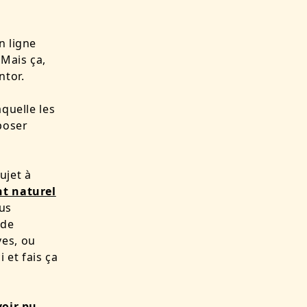
n ligne
 Mais ça,
ntor.
aquelle les
poser
ujet à
nt naturel
ous
 de
ves, ou
i et fais ça
voir pu