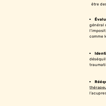
être de
Évalu
général 
l’imposit
comme l
Ident
déséquili
traumati
Rééqu
thérape
l’acupre