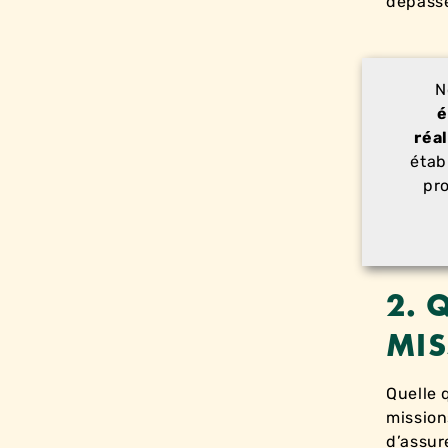
dépass
N
é
réa
étab
pro
2. 
MIS
Quelle q
mission
d’assur