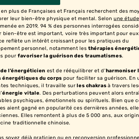
 en plus de Françaises et Français recherchent des mo
orer leur bien-être physique et mental. Selon
une étude
menée en 2019, 94 % des personnes interrogées consid
r bien-être est important, voire très important pour eux
e reflète un intérêt croissant pour les pratiques du
ppement personnel, notamment les
thérapies énergét
es pour
favoriser la guérison des traumatismes
.
 de l’énergéticien
est de rééquilibrer et d’
harmoniser 
 énergétiques du corps
pour faciliter sa guérison. En 
tes techniques, il travaille sur
les chakras
à travers le
l’
énergie vitale
. Des perturbations peuvent alors entra
ubles psychiques, émotionnels ou spirituels. Bien que c
s aient gagné en popularité ces dernières années, elle
ciennes. Elles remontent à plus de 5 000 ans, aux origi
cine traditionnelle chinoise.
s soyez déjà praticien ou en
reconversion professionne