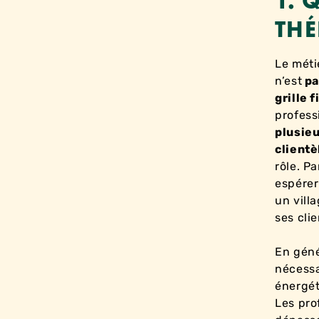
1. 
THÉ
Le méti
n’est
pa
grille 
profess
plusieu
clientè
rôle. P
espére
un vill
ses clie
En géné
nécessa
énergét
Les pr