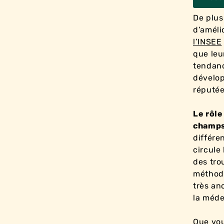
De plus
d’améli
l’INSEE
que leu
tendanc
dévelo
réputé
Le rôle
champs
différen
circule 
des tro
méthode
très an
la méde
Que vou