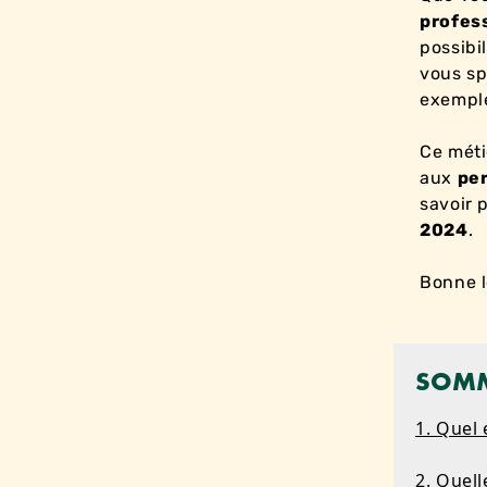
profes
possibi
vous spé
exempl
Ce méti
aux
pe
savoir 
2024
.
Bonne l
SOMM
1. Quel 
2. Quell