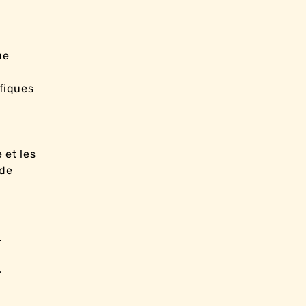
ue
ifiques
 et les
 de
s
.