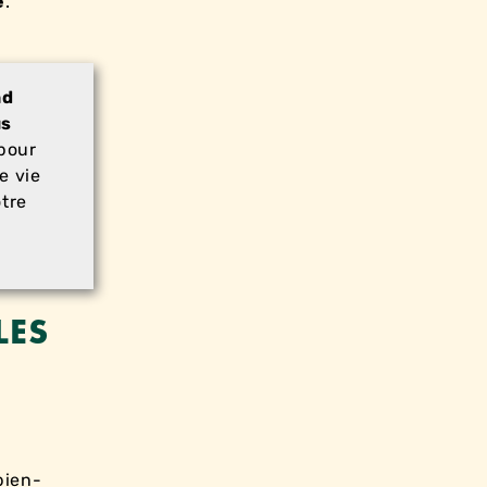
e
.
nd
us
 pour
e vie
otre
LES
bien-