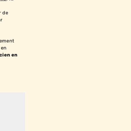
r de
ar
rement
 en
cien en