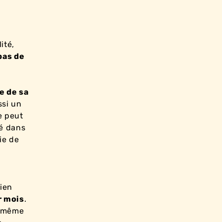
ité,
 pas de
e de sa
ssi un
e peut
lé dans
ie de
cien
r mois
.
t même