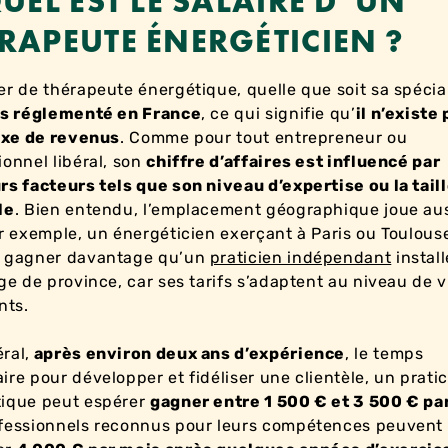
QUEL EST LE SALAIRE D’UN
RAPEUTE ÉNERGÉTICIEN ?
er de thérapeute énergétique, quelle que soit sa spécial
s réglementé en France
, ce qui signifie qu’
il n’existe
fixe de revenus
. Comme pour tout entrepreneur ou
ionnel libéral, son
chiffre d’affaires est influencé par
rs facteurs tels que son niveau d’expertise ou la taill
le
. Bien entendu, l’emplacement géographique joue au
ar exemple, un énergéticien exerçant à Paris ou Toulous
r gagner davantage qu’un
praticien indépendant
instal
age de province, car ses tarifs s’adaptent au niveau de v
nts.
ral,
après environ deux ans d’expérience
, le temps
ire pour développer et fidéliser une clientèle, un prati
ique peut espérer
gagner entre 1 500 € et 3 500 € pa
ofessionnels reconnus pour leurs compétences peuven