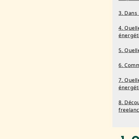
3. Dans 
4. Quel
énergéti
5. Quell
6. Comme
7. Quell
énergéti
8. Déco
freelan