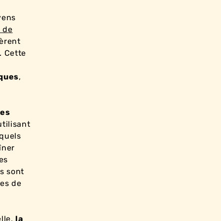
yens
 de
èrent
. Cette
iques
,
les
utilisant
squels
îner
es
s sont
nes de
lle
,
la