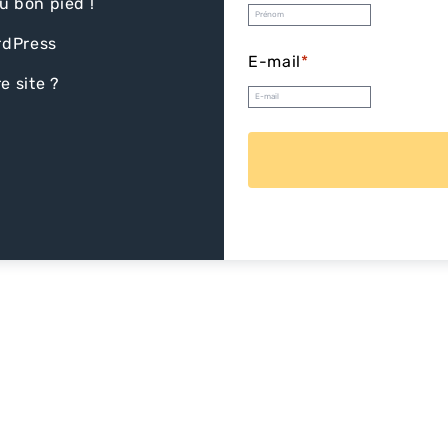
u bon pied !
rdPress
E-mail
*
e site ?