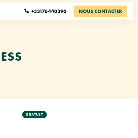
+33176440390
NOUS CONTACTER
ESS
.
GRATUIT