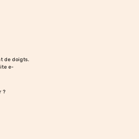
t de doigts.
ite e-
r ?