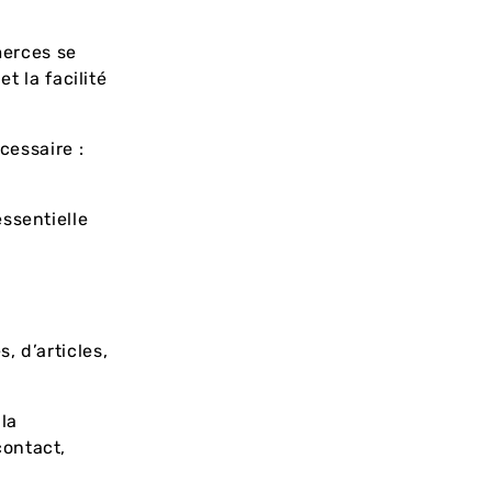
merces se
t la facilité
cessaire :
ssentielle
, d’articles,
 la
contact,