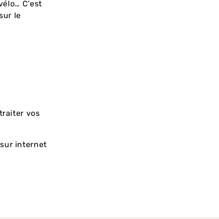
vélo… C’est
sur le
traiter vos
sur internet