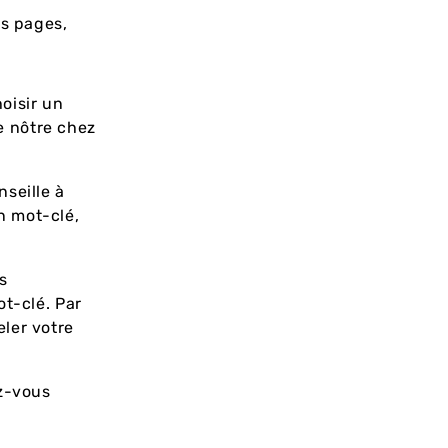
es pages,
hoisir un
e nôtre chez
seille à
n mot-clé,
s
ot-clé. Par
ler votre
ez-vous