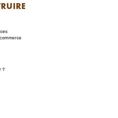
TRUIRE
nces
e-commerce
r ?