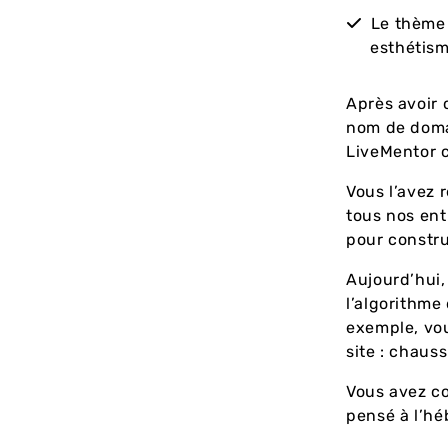
Le thème 
esthétis
Après avoir 
nom de doma
LiveMentor c
Vous l’avez 
tous nos en
pour constr
Aujourd’hui,
l’algorithme
exemple, vou
site : chaus
Vous avez co
pensé à l’hé