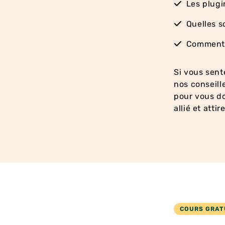
Les plugi
Quelles 
Commen
Si vous sen
nos conseill
pour vous do
allié et attir
COURS GRAT