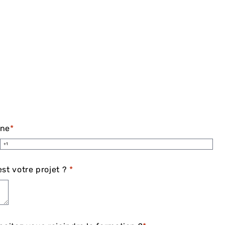
one
*
st votre projet ?
*