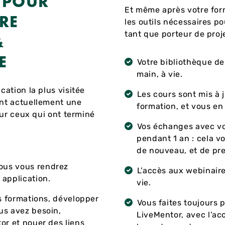
 POUR
Et même après votre for
RE
les outils nécessaires p
tant que porteur de proje
&
E
Votre bibliothèque de 
main, à vie.
cation la plus visitée
Les cours sont mis à 
ent actuellement une
formation, et vous en
pour ceux qui ont terminé
Vos échanges avec v
pendant 1 an : cela vo
de nouveau, et de pre
ous vous rendrez
L’accès aux webinaires
application.
vie.
s formations, développer
Vous faites toujours
us avez besoin,
LiveMentor, avec l’ac
or et nouer des liens