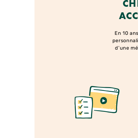
CH
ACC
En 10 ans
personnali
d’une m