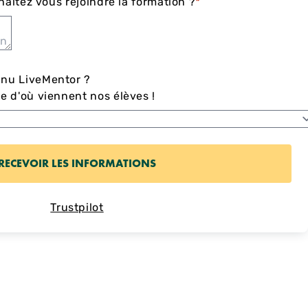
haitez vous rejoindre la formation ?
*
nu LiveMentor ?
 d'où viennent nos élèves !
Trustpilot