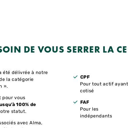
SOIN DE VOUS SERRER LA C
a été délivrée à notre
CPF
de la catégorie
Pour tout actif ayan
n ».
cotisé
t pour vous
FAF
jusqu’à 100% de
Pour les
votre statut.
indépendants
sociés avec Alma,