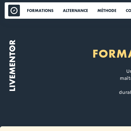
Aller
au
FORMATIONS
ALTERNANCE
MÉTHODE
CO
contenu
FORMA
U
maît
dura