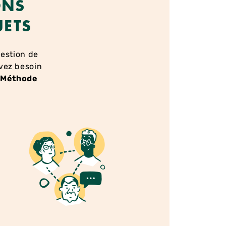
ONS
JETS
uestion de
avez besoin
a Méthode