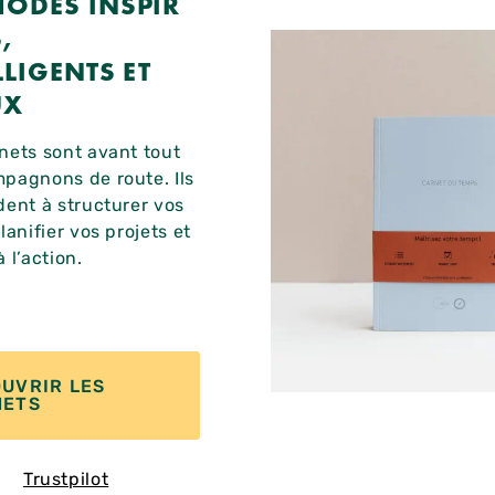
HODES
INSPIR
,
LLIGENTS ET
UX
nets sont avant tout
pagnons de route. Ils
dent à structurer vos
lanifier vos projets et
 l’action.
UVRIR LES
NETS
Trustpilot