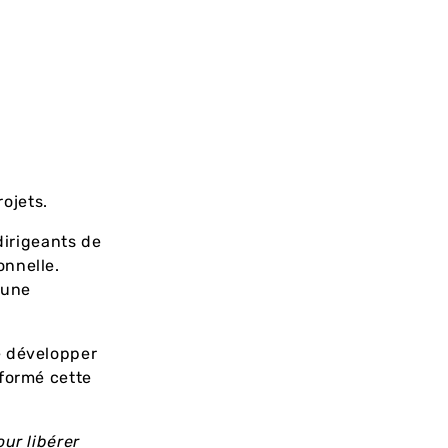
ojets.
dirigeants de
onnelle.
 une
e développer
sformé cette
ur libérer