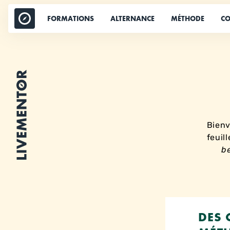
Aller
au
FORMATIONS
ALTERNANCE
MÉTHODE
CO
contenu
Bienv
feuil
be
DES