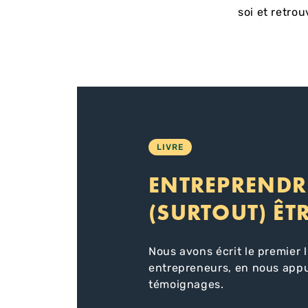
soi et retrou
LIVRE
ENTREPRENDR
(SURTOUT) ÊT
Nous avons écrit le premier 
entrepreneurs, en nous app
témoignages.