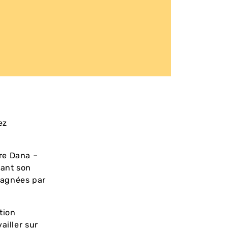
ez
re Dana –
rant son
pagnées par
tion
ailler sur