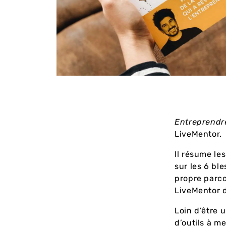
Entreprendre
LiveMentor.
Il résume le
sur les 6 bl
propre parc
LiveMentor 
Loin d’être 
d’outils à m