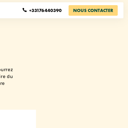
Se Connecter
+33176440390
NOUS CONTACTER
ourrez
ire du
tre