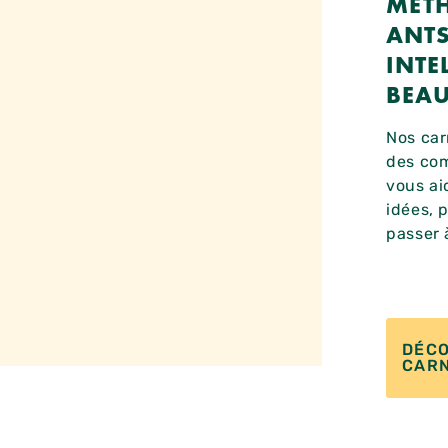
MÉT
ANTS
INTE
BEA
Nos car
des com
vous ai
idées, p
passer à
DÉCO
CAR