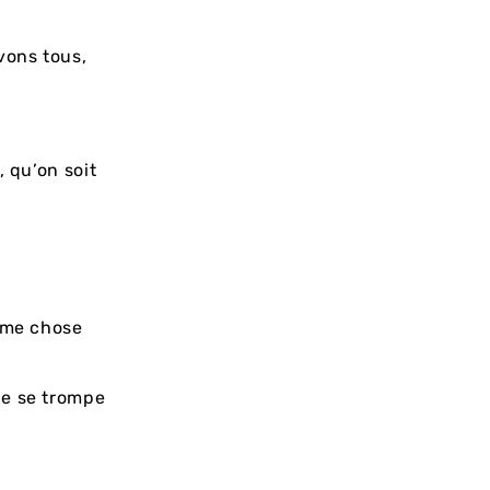
vons tous,
, qu’on soit
même chose
de se trompe