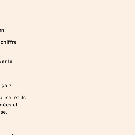
en
 chiffre
er le
e ça ?
rise, et ils
nées et
ise.