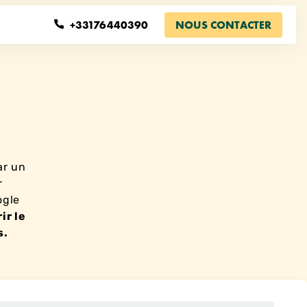
+33176440390
NOUS CONTACTER
ar un
r
ogle
ir le
s.