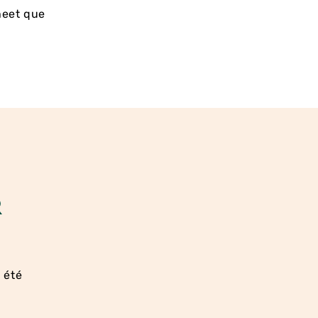
heet que
R
 été