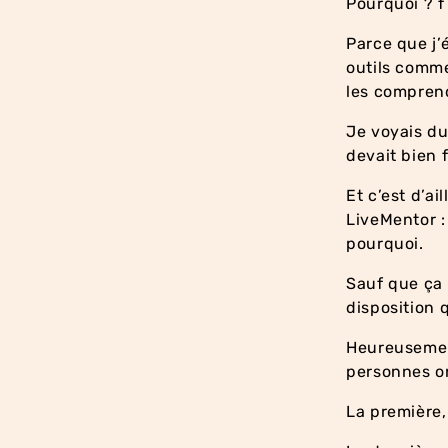
Pourquoi ? f
Parce que j’é
outils comme
les compren
Je voyais du 
devait bien 
Et c’est d’a
LiveMentor :
pourquoi.
Sauf que ça n
disposition 
Heureusement
personnes on
La première,