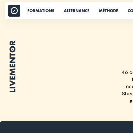
Aller
au
FORMATIONS
ALTERNANCE
MÉTHODE
CO
contenu
46 c
inc
She
p