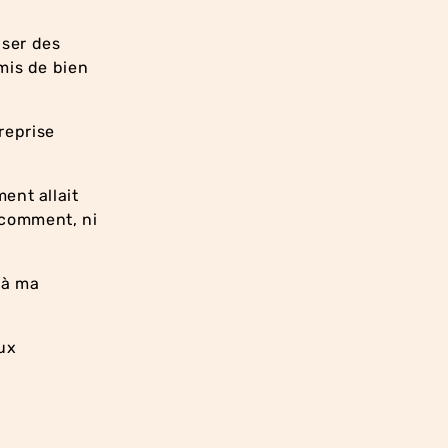
iser des
mis de bien
treprise
ent allait
i comment, ni
l à ma
ux