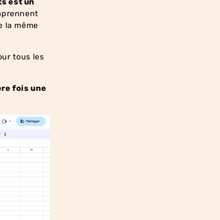
s est un
mprennent
de la même
our tous les
re fois une