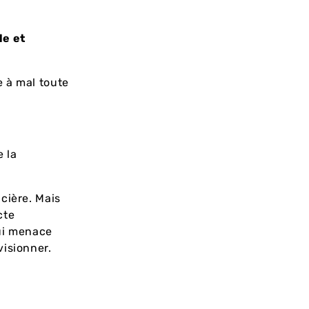
le et
 à mal toute
e la
cière. Mais
cte
qui menace
visionner.