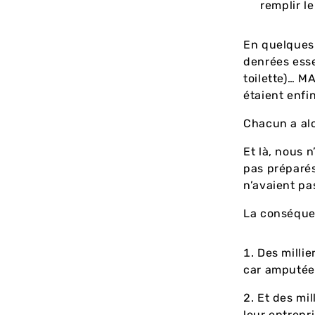
remplir le
En quelques 
denrées esse
toilette)… M
étaient enfin
Chacun a alo
Et là, nous 
pas préparés
n’avaient pas
La conséque
Des milli
car amputées
Et des mil
leur entrepri