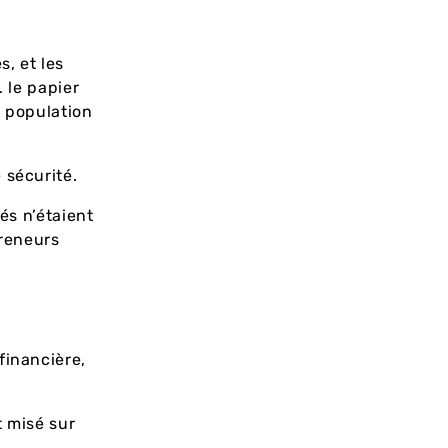
, et les
… le papier
a population
 sécurité.
és n’étaient
preneurs
financière,
t misé sur