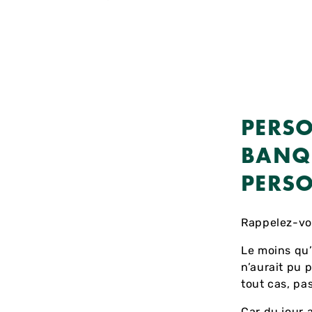
PERSO
BANQU
PERSO
Rappelez-vo
Le moins qu’o
n’aurait pu p
tout cas, pas
Car du jour 