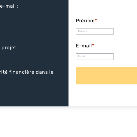
e-mail :
Prénom
*
E-mail
*
 projet
rité financière dans le