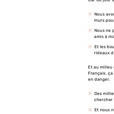
Nous avon
murs pour
Nous ne p
amis à mo
Et les bo
rideaux d
Et au milieu
Français, ça
en danger.
Des milli
chercher 
Et nous n