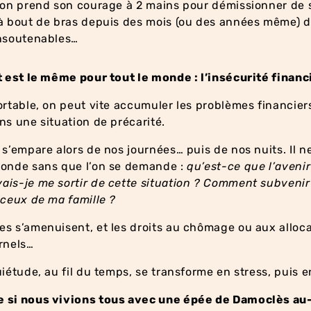
’on prend son courage à 2 mains pour démissionner de 
 à bout de bras depuis des mois (ou des années même) 
insoutenables…
t est le même pour tout le monde : l’insécurité financ
ortable, on peut vite accumuler les problèmes financiers
ns une situation de précarité.
 s’empare alors de nos journées… puis de nos nuits. Il n
conde sans que l’on se demande :
qu’est-ce que l’aveni
is-je me sortir de cette situation ? Comment subvenir
 ceux de ma famille ?
s s’amenuisent, et les droits au chômage ou aux alloc
ernels…
uiétude, au fil du temps, se transforme en stress, puis e
 si nous vivions tous avec une épée de Damoclès au