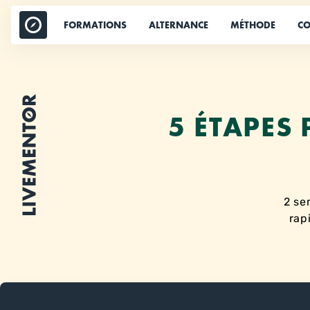
Aller
au
FORMATIONS
ALTERNANCE
MÉTHODE
CO
contenu
5 ÉTAPES
2 se
rap