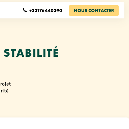
+33176440390
NOUS CONTACTER
STABILITÉ
rojet
rité