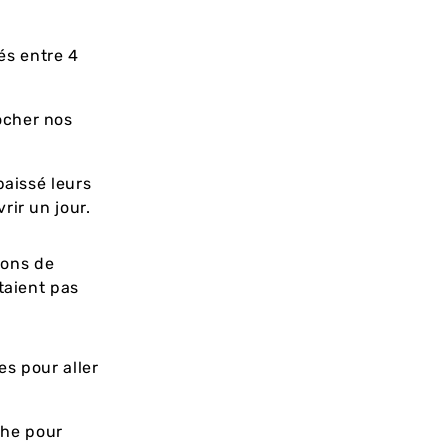
és entre 4
ocher nos
baissé leurs
rir un jour.
ions de
taient pas
es pour aller
che pour