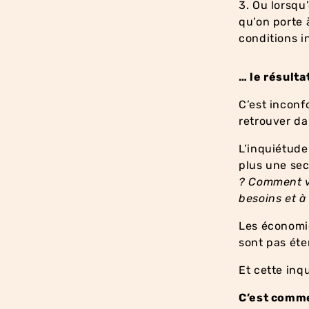
Ou lorsqu
qu’on porte
conditions 
… le résulta
C’est inconf
retrouver da
L’inquiétude
plus une se
? Comment va
besoins et à
Les économie
sont pas ét
Et cette inq
C’est comme