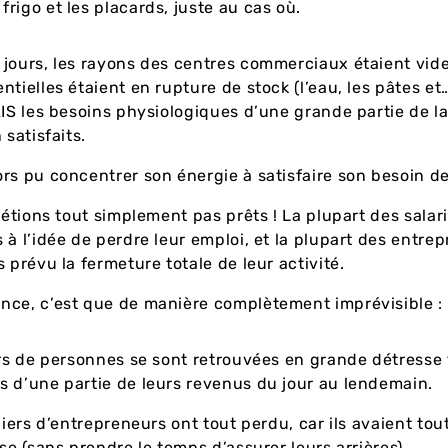
 frigo et les placards, juste au cas où.
jours, les rayons des centres commerciaux étaient vides
ntielles étaient en rupture de stock (l’eau, les pâtes et
AIS les besoins physiologiques d’une grande partie de l
 satisfaits.
rs pu concentrer son énergie à satisfaire son besoin de
n’étions tout simplement pas prêts ! La plupart des salari
 à l’idée de perdre leur emploi, et la plupart des entre
 prévu la fermeture totale de leur activité.
nce, c’est que de manière complètement imprévisible :
ers de personnes se sont retrouvées en grande détresse 
 d’une partie de leurs revenus du jour au lendemain.
liers d’entrepreneurs ont tout perdu, car ils avaient tou
se (sans prendre le temps d’assurer leurs arrières).