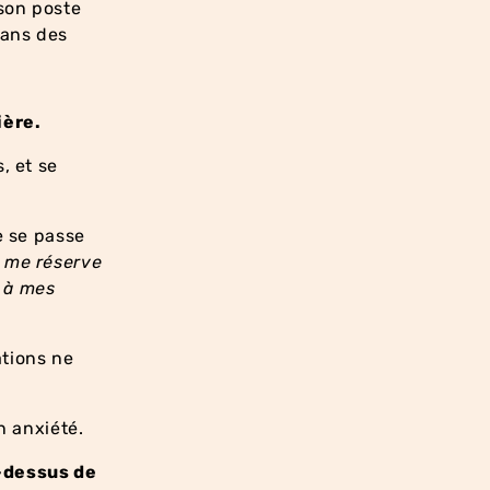
son poste
dans des
ière.
, et se
e se passe
r me réserve
 à mes
ations ne
n anxiété.
-dessus de