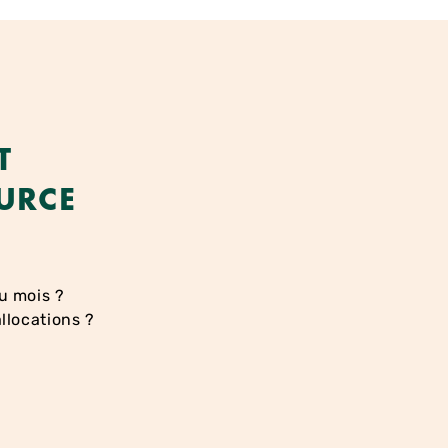
T
URCE
u mois ?
allocations ?