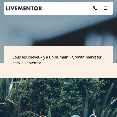
Aller
au
contenu
Les articles de :
Sous les cheveux y'a un humain - Growth marketer
ROMAIN MOURAD
chez LiveMentor.